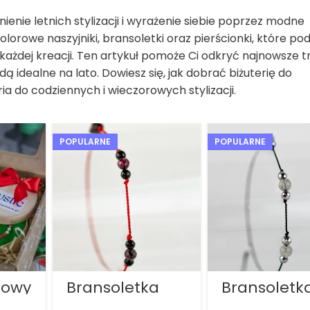
ienie letnich stylizacji i wyrażenie siebie poprzez modne
olorowe naszyjniki, bransoletki oraz pierścionki, które po
każdej kreacji. Ten artykuł pomoże Ci odkryć najnowsze 
dą idealne na lato. Dowiesz się, jak dobrać biżuterię do
ia do codziennych i wieczorowych stylizacji.
POPULARNE
POPULARNE
towy
Bransoletka
Bransoletk
„Dążenie do
„Intuicja i