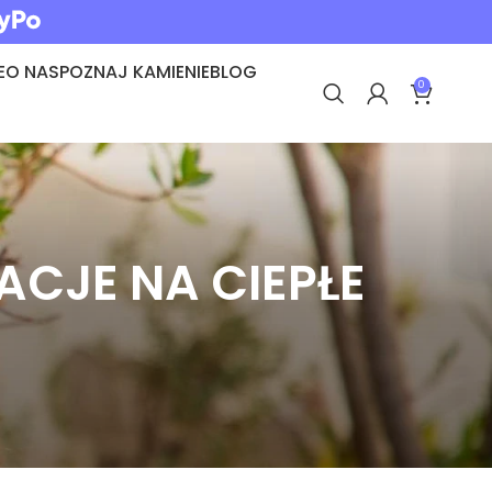
E
O NAS
POZNAJ KAMIENIE
BLOG
0
RACJE NA CIEPŁE