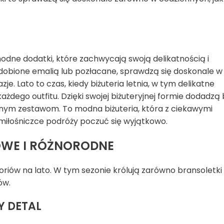
modne dodatki, które zachwycają swoją delikatnością i
dobione emalią lub pozłacane, sprawdzą się doskonale w
je. Lato to czas, kiedy biżuteria letnia, w tym delikatne
żdego outfitu. Dzięki swojej biżuteryjnej formie dodadzą 
alnym zestawom. To modna biżuteria, która z ciekawymi
miłośniczce podróży poczuć się wyjątkowo.
OWE I RÓŻNORODNE
riów na lato. W tym sezonie królują zarówno bransoletki
ów.
Y DETAL