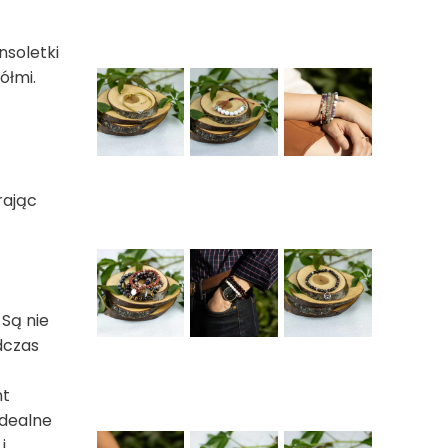
nsoletki
ółmi.
rając
 Są nie
dczas
nt
Idealne
i