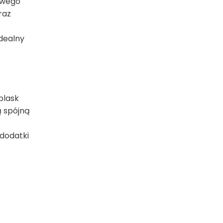
lowego
raz
idealny
blask
ą spójną
 dodatki