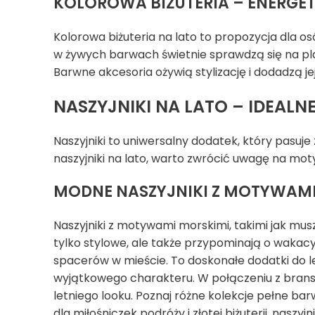
KOLOROWA BIŻUTERIA – ENERGE
Kolorowa biżuteria na lato to propozycja dla o
w żywych barwach świetnie sprawdzą się na plaż
Barwne akcesoria ożywią stylizację i dodadzą j
NASZYJNIKI NA LATO – IDEAL
Naszyjniki to uniwersalny dodatek, który pasuj
naszyjniki na lato, warto zwrócić uwagę na mot
MODNE NASZYJNIKI Z MOTYWAMI
Naszyjniki z motywami morskimi, takimi jak musze
tylko stylowe, ale także przypominają o wakacyj
spacerów w mieście. To doskonałe dodatki do let
wyjątkowego charakteru. W połączeniu z brans
letniego looku. Poznaj różne kolekcje pełne bar
dla miłośniczek podróży i złotej biżuterii, naszy