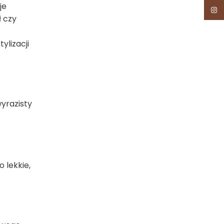
je
Inst
ł czy
ylizacji
wyrazisty
 lekkie,