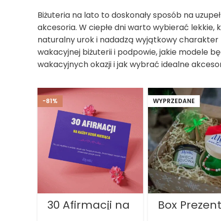
Biżuteria na lato to doskonały sposób na uzupełn
akcesoria. W ciepłe dni warto wybierać lekkie, k
naturalny urok i nadadzą wyjątkowy charakter 
wakacyjnej biżuterii i podpowie, jakie modele bę
wakacyjnych okazji i jak wybrać idealne akcesor
-81%
WYPRZEDANE
30 Afirmacji na
Box Prezen
Każdy Dzień
na Boże