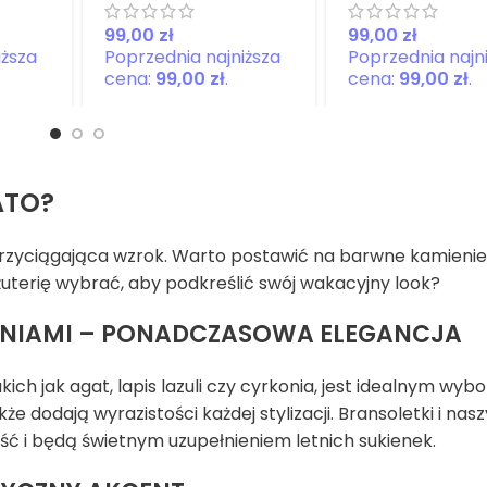
 –
celu” na
Harmonia”
jedwabnej nici
jedwabnej n
zł
zł
,
a
99,00
zł
99,00
zł
ATO?
 przyciągająca wzrok. Warto postawić na barwne kamienie
iżuterię wybrać, aby podkreślić swój wakacyjny look?
IENIAMI – PONADCZASOWA ELEGANCJA
ich jak agat, lapis lazuli czy cyrkonia, jest idealnym wy
że dodają wyrazistości każdej stylizacji. Bransoletki i naszy
ć i będą świetnym uzupełnieniem letnich sukienek.