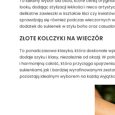
To idealny wybór dla osób, które cenią orygin
looku, dodając stylizacji lekkości i nieco arty
delikatne zawieszki w kształcie liści czy kwiat
sprawdzają się również podczas wieczornych wyj
dodatek do sukienek w stylu boho oraz casualow
ZŁOTE KOLCZYKI NA WIECZÓR
To ponadczasowa klasyka, która doskonale wpisu
dodaje szyku i klasy, niezależnie od okazji. W 
i harmonijną całość, która przyciąga spojrzeni
sukienkami, jak i bardziej wyrafinowanymi zest
pozostają idealnym wyborem na każdą wyjątko