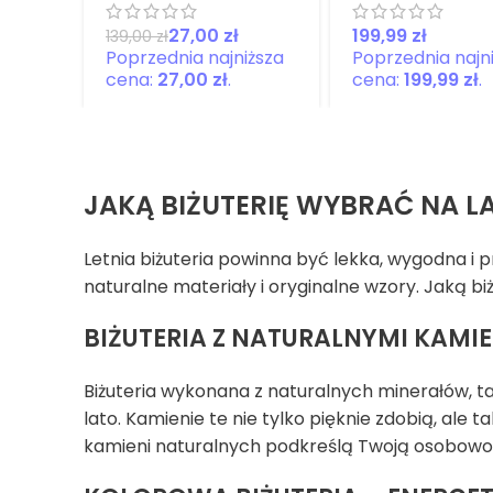
Miesiąca
Narodzenie
Świeca
27,00
zł
zł
139,00
zł
Zapachowa
Bransoletk
Kamień
27,00
zł
199,99
zł
Naturalny,
Kadzidełka
JAKĄ BIŻUTERIĘ WYBRAĆ NA L
Letnia biżuteria powinna być lekka, wygodna i
naturalne materiały i oryginalne wzory. Jaką b
BIŻUTERIA Z NATURALNYMI KAM
Biżuteria wykonana z naturalnych minerałów, tak
lato. Kamienie te nie tylko pięknie zdobią, ale tak
kamieni naturalnych podkreślą Twoją osobowoś