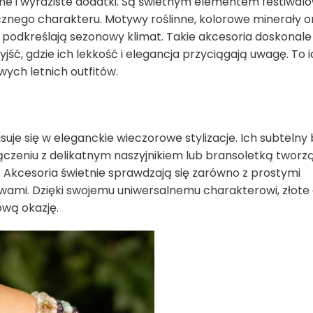
alne i wyraziste dodatki. Są świetnym elementem festiwa
stycznego charakteru. Motywy roślinne, kolorowe minerały o
ów podkreślają sezonowy klimat. Takie akcesoria doskonale
ść, gdzie ich lekkość i elegancja przyciągają uwagę. To 
ych letnich outfitów.
je się w eleganckie wieczorowe stylizacje. Ich subtelny 
połączeniu z delikatnym naszyjnikiem lub bransoletką tworz
a. Akcesoria świetnie sprawdzają się zarówno z prostymi
awami. Dzięki swojemu uniwersalnemu charakterowi, złote
wą okazję.