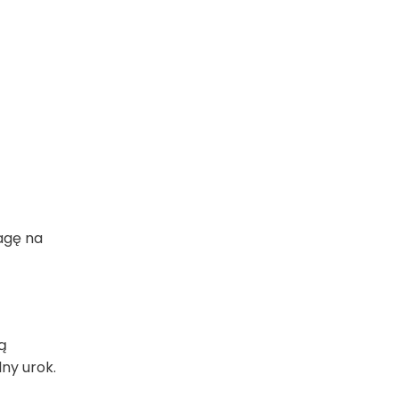
wagę na
ą
lny urok.