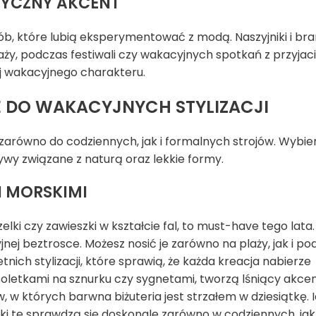
TYCZNY AKCENT
sób, które lubią eksperymentować z modą. Naszyjniki i bra
y, podczas festiwali czy wakacyjnych spotkań z przyjaci
ej wakacyjnego charakteru.
NE DO WAKACYJNYCH STYLIZACJI
e zarówno do codziennych, jak i formalnych strojów. Wybie
ywy związane z naturą oraz lekkie formy.
 MORSKIMI
lki czy zawieszki w kształcie fal, to must-have tego lata.
nej beztrosce. Możesz nosić je zarówno na plaży, jak i po
nich stylizacji, które sprawią, że każda kreacja nabierze
oletkami na sznurku czy sygnetami, tworzą lśniący akce
w, w których barwna biżuteria jest strzałem w dziesiątkę. 
jniki te sprawdzą się doskonale zarówno w codziennych, jak 