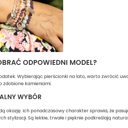
DOBRAĆ ODPOWIEDNI MODEL?
dodatek. Wybierając pierścionki na lato, warto zwrócić u
b zdobione kamieniami.
SALNY WYBÓR
żdą okazję. Ich ponadczasowy charakter sprawia, że pasuj
 stylizacji. Są lekkie, trwałe i pięknie podkreślają natura