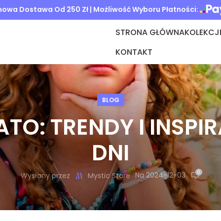
owa Dostawa Od 250 Zł | Możliwość Wyboru Płatności:
STRONA GŁÓWNA
KOLEKCJ
KONTAKT
BLOG
ATO: TRENDY I INSPI
DNI
0
Na 2024-12-03
Wysłany przez
Mystic Store