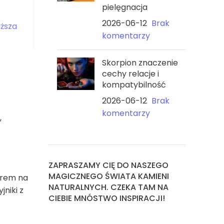
 na
Motywacja”
Spokój” na
pielęgnacja
ici
jedwabnej n
zł
zł
2026-06-12
Brak
komentarzy
139,00
zł
129,00
zł
Skorpion znaczenie
cechy relacje i
kompatybilność
2026-06-12
Brak
komentarzy
,
ZAPRASZAMY CIĘ DO NASZEGO
MAGICZNEGO ŚWIATA KAMIENI
borem na
NATURALNYCH. CZEKA TAM NA
jniki z
CIEBIE MNÓSTWO INSPIRACJI!