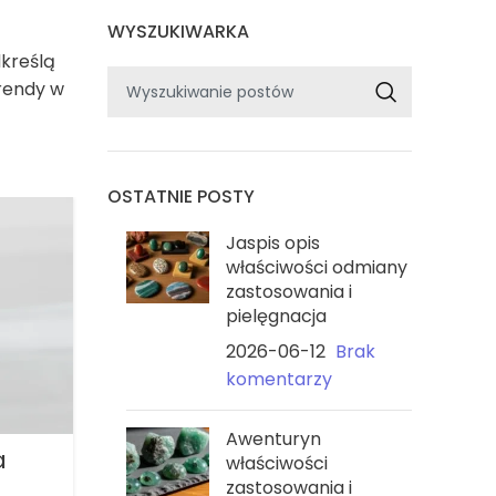
WYSZUKIWARKA
dkreślą
trendy w
OSTATNIE POSTY
POPULARNE
Jaspis opis
właściwości odmiany
zastosowania i
pielęgnacja
2026-06-12
Brak
komentarzy
Awenturyn
a
Bransoletka
Bransoletk
właściwości
„Komunikacja i
„Mądrość i
zastosowania i