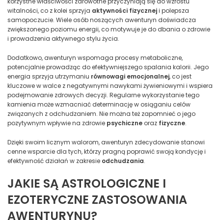
korzystne właściwości zdrowotne przyczyniają się do wzrostu
witalności, co z kolei sprzyja
aktywności fizycznej
i polepsza
samopoczucie. Wiele osób noszących awenturyn doświadcza
zwiększonego poziomu energii, co motywuje je do dbania o zdrowie
i prowadzenia aktywnego stylu życia.
Dodatkowo, awenturyn wspomaga procesy metaboliczne,
potencjalnie prowadząc do efektywniejszego spalania kalorii. Jego
energia sprzyja utrzymaniu
równowagi emocjonalnej
, co jest
kluczowe w walce z negatywnymi nawykami żywieniowymi i wspiera
podejmowanie zdrowych decyzji. Regularne wykorzystanie tego
kamienia może wzmacniać determinację w osiąganiu celów
związanych z odchudzaniem. Nie można też zapomnieć o jego
pozytywnym wpływie na zdrowie
psychiczne
oraz
fizyczne
.
Dzięki swoim licznym walorom, awenturyn zdecydowanie stanowi
cenne wsparcie dla tych, którzy pragną poprawić swoją kondycję i
efektywność działań w zakresie
odchudzania
.
JAKIE SĄ ASTROLOGICZNE I
EZOTERYCZNE ZASTOSOWANIA
AWENTURYNU?