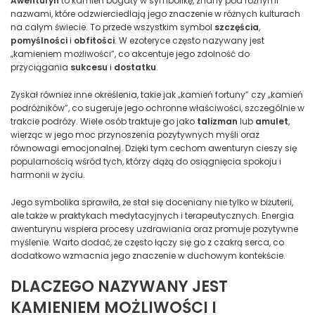
Awenturyn
to kamień bogaty w symbolikę, znany pod różnymi
nazwami, które odzwierciedlają jego znaczenie w różnych kulturach
na całym świecie. To przede wszystkim symbol
szczęścia
,
pomyślności
i
obfitości
. W ezoteryce często nazywany jest
„kamieniem możliwości”, co akcentuje jego zdolność do
przyciągania
sukcesu
i
dostatku
.
Zyskał również inne określenia, takie jak „kamień fortuny” czy „kamień
podróżników”, co sugeruje jego ochronne właściwości, szczególnie w
trakcie podróży. Wiele osób traktuje go jako
talizman
lub
amulet
,
wierząc w jego moc przynoszenia pozytywnych myśli oraz
równowagi emocjonalnej. Dzięki tym cechom awenturyn cieszy się
popularnością wśród tych, którzy dążą do osiągnięcia spokoju i
harmonii w życiu.
Jego symbolika sprawiła, że stał się doceniany nie tylko w biżuterii,
ale także w praktykach medytacyjnych i terapeutycznych. Energia
awenturynu wspiera procesy uzdrawiania oraz promuje pozytywne
myślenie. Warto dodać, że często łączy się go z czakrą serca, co
dodatkowo wzmacnia jego znaczenie w duchowym kontekście.
DLACZEGO NAZYWANY JEST
KAMIENIEM MOŻLIWOŚCI I