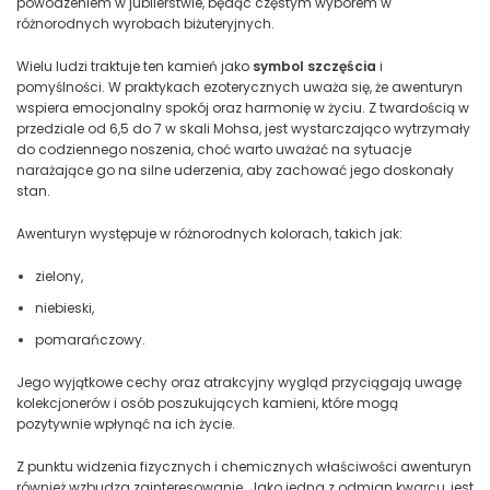
powodzeniem w jubilerstwie, będąc częstym wyborem w
różnorodnych wyrobach biżuteryjnych.
Wielu ludzi traktuje ten kamień jako
symbol szczęścia
i
pomyślności. W praktykach ezoterycznych uważa się, że awenturyn
wspiera emocjonalny spokój oraz harmonię w życiu. Z twardością w
przedziale od 6,5 do 7 w skali Mohsa, jest wystarczająco wytrzymały
do codziennego noszenia, choć warto uważać na sytuacje
narażające go na silne uderzenia, aby zachować jego doskonały
stan.
Awenturyn występuje w różnorodnych kolorach, takich jak:
zielony,
niebieski,
pomarańczowy.
Jego wyjątkowe cechy oraz atrakcyjny wygląd przyciągają uwagę
kolekcjonerów i osób poszukujących kamieni, które mogą
pozytywnie wpłynąć na ich życie.
Z punktu widzenia fizycznych i chemicznych właściwości awenturyn
również wzbudza zainteresowanie. Jako jedna z odmian kwarcu, jest