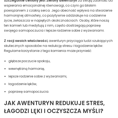
Szczególnie ceniony jest zielony awenturyn
za swoją zdolność do
wspierania emocjonalnej równowagi, co czyni go bliskim
powiązaniem z czakrą serca. Jego obecność wpływa na stworzenie
harmonijnej atmosfery, co pozytywnie oddziałuje na codzienne
życie, zwłaszcza w napiętych okolicznościach. Osoby, które noszą
ten kamień lub medytują z nim, często dostrzegają poprawę
swojego samopoczucia i lepsze radzenie sobie z wyzwaniami.
Z racji swoich właściwości
, awenturyn przyciąga ludzi szukających
skutecznych sposobów na redukcję stresu i łagodzenie lęków.
Regularne korzystanie z tego kamienia może przynieść:
głębsze poczucie spokoju,
wewnętrzną harmonię,
lepsze radzenie sobie z wyzwaniami,
łagodzenie lęków,
poprawę samopoczucia.
JAK AWENTURYN REDUKUJE STRES,
ŁAGODZI LĘKI I OCZYSZCZA MYŚLI?