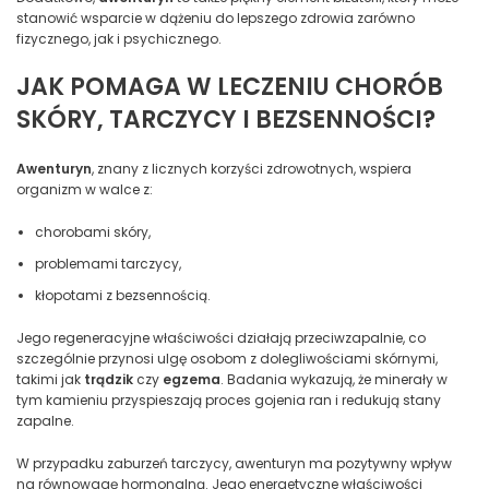
stanowić wsparcie w dążeniu do lepszego zdrowia zarówno
fizycznego, jak i psychicznego.
JAK POMAGA W LECZENIU CHORÓB
SKÓRY, TARCZYCY I BEZSENNOŚCI?
Awenturyn
, znany z licznych korzyści zdrowotnych, wspiera
organizm w walce z:
chorobami skóry,
problemami tarczycy,
kłopotami z bezsennością.
Jego regeneracyjne właściwości działają przeciwzapalnie, co
szczególnie przynosi ulgę osobom z dolegliwościami skórnymi,
takimi jak
trądzik
czy
egzema
. Badania wykazują, że minerały w
tym kamieniu przyspieszają proces gojenia ran i redukują stany
zapalne.
W przypadku zaburzeń tarczycy, awenturyn ma pozytywny wpływ
na równowagę hormonalną. Jego energetyczne właściwości