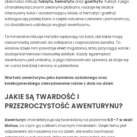
obecności inkluzji
fuksytu
,
hematytu
oraz
goethytu
. Fuksyt, z jego
charakterystycznymi zielonymi płytkami, nadaje tej skałce
intensywny kolor i oszałamiający blask, a hematyt i goethyt
wzbogacają paletę barw o ciepłe odcienie czerwieni i pomarańczu,
co dodatkowo uatrakcja wygląd awenturynu.
Te mineralne inkluzje nie tylko wpływają na kolor, ale także mają
niesamowitą zdolność do odbijania i rozpraszania światła. To
właśnie dzięki nim powstaje efekt migotania, który przyciąga wzrok i
dodaje kamieniowi niezwykłej estetyki. Każdy egzemplarz
awenturynu jest unikalny, a jego różnorodność sprawia, że staje się
on coraz bardziej ceniony w jubilerstwie.
Wartość awenturynu jako kamienia ozdobnego oraz
kolekcjonerskiego zdecydowanie rośnie z dnia na dzień.
JAKIE SĄ TWARDOŚĆ I
PRZEZROCZYSTOŚĆ AWENTURYNU?
Awenturyn
charakteryzuje się twardością na poziomie
6,5–7 w skali
Mohsa
, co czyni go całkiem mocnym minerałem. Dzięki temu jest
odpowiedni do noszenia na co dzień, ale warto zachować