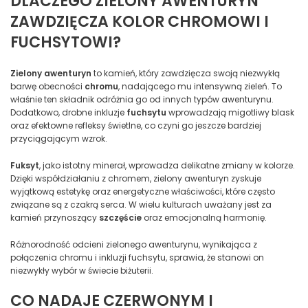
DLACZEGO ZIELONY AWENTURYN
ZAWDZIĘCZA KOLOR CHROMOWI I
FUCHSY­TOWI?
Zielony awenturyn
to kamień, który zawdzięcza swoją niezwykłą
barwę obecności
chromu
, nadającego mu intensywną zieleń. To
właśnie ten składnik odróżnia go od innych typów awenturynu.
Dodatkowo, drobne inkluzje
fuchsytu
wprowadzają migotliwy blask
oraz efektowne refleksy świetlne, co czyni go jeszcze bardziej
przyciągającym wzrok.
Fuksyt
, jako istotny minerał, wprowadza delikatne zmiany w kolorze.
Dzięki współdziałaniu z chromem, zielony awenturyn zyskuje
wyjątkową estetykę oraz energetyczne właściwości, które często
związane są z czakrą serca. W wielu kulturach uważany jest za
kamień przynoszący
szczęście
oraz emocjonalną harmonię.
Różnorodność odcieni zielonego awenturynu, wynikająca z
połączenia chromu i inkluzji fuchsytu, sprawia, że stanowi on
niezwykły wybór w świecie biżuterii.
CO NADAJE CZERWONYM I