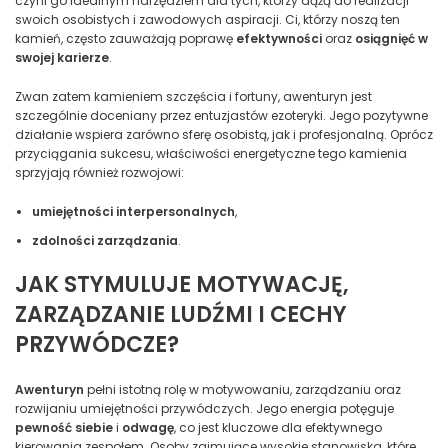
czyni go idealnym narzędziem dla tych, którzy dążą do realizacji
swoich osobistych i zawodowych aspiracji. Ci, którzy noszą ten
kamień, często zauważają poprawę
efektywności
oraz
osiągnięć w
swojej karierze
.
Zwan zatem kamieniem szczęścia i fortuny, awenturyn jest
szczególnie doceniany przez entuzjastów ezoteryki. Jego pozytywne
działanie wspiera zarówno sferę osobistą, jak i profesjonalną. Oprócz
przyciągania sukcesu, właściwości energetyczne tego kamienia
sprzyjają również rozwojowi:
umiejętności interpersonalnych
,
zdolności zarządzania
.
JAK STYMULUJE MOTYWACJĘ,
ZARZĄDZANIE LUDŹMI I CECHY
PRZYWÓDCZE?
Awenturyn
pełni istotną rolę w motywowaniu, zarządzaniu oraz
rozwijaniu umiejętności przywódczych. Jego energia potęguje
pewność siebie
i
odwagę
, co jest kluczowe dla efektywnego
kierowania zespołem. Osoby zajmujące wysokie stanowiska, które