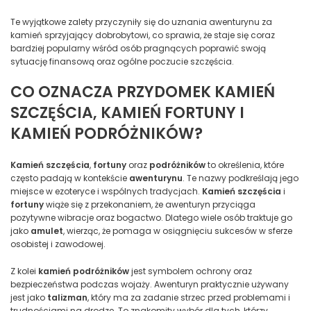
Te wyjątkowe zalety przyczyniły się do uznania awenturynu za
kamień sprzyjający dobrobytowi, co sprawia, że staje się coraz
bardziej popularny wśród osób pragnących poprawić swoją
sytuację finansową oraz ogólne poczucie szczęścia.
CO OZNACZA PRZYDOMEK KAMIEŃ
SZCZĘŚCIA, KAMIEŃ FORTUNY I
KAMIEŃ PODRÓŻNIKÓW?
Kamień szczęścia
,
fortuny
oraz
podróżników
to określenia, które
często padają w kontekście
awenturynu
. Te nazwy podkreślają jego
miejsce w ezoteryce i wspólnych tradycjach.
Kamień szczęścia
i
fortuny
wiąże się z przekonaniem, że awenturyn przyciąga
pozytywne wibracje oraz bogactwo. Dlatego wiele osób traktuje go
jako
amulet
, wierząc, że pomaga w osiągnięciu sukcesów w sferze
osobistej i zawodowej.
Z kolei
kamień podróżników
jest symbolem ochrony oraz
bezpieczeństwa podczas wojaży. Awenturyn praktycznie używany
jest jako
talizman
, który ma za zadanie strzec przed problemami i
trudnościami na drodze. To znakomity wybór dla tych, którzy