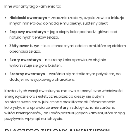
Inne warianty tego kamienia to:
Niebieski awenturyn
– znacznie rzadszy, często zawiera inkluzje
innych minerałów, co nadaje mu piękny, subtelny błękit,
Brązowy awenturyn
– jego ciepły kolor pochodzi głównie od
naturalnych tlenków żelaza,
Żółty awenturyn
– kusi słonecznymi odcieniami, które są efektem
obecności żelaza,
Szary awenturyn
– neutralny kolor sprawia, że chętnie
wykorzystuje się go w biżuterii,
Srebrny awenturyn
– wyróżnia się metalicznym połyskiem, co
dodaje mu wyjątkowego charakteru.
Każda z tych wersji awenturynu ma swoje specyficzne właściwości
energetyczne oraz estetyczne, przez co cieszy się dużym
zainteresowaniem w jubilerstwie oraz litoterapii. Różnorodność
kolorystyczna sprawia, że
awenturyn
zdobył uznanie zarówno
wśród kolekcjonerów, jak i osób poszukujących kamieni, które mogą
pozytywnie wpłynąć na ich życie.