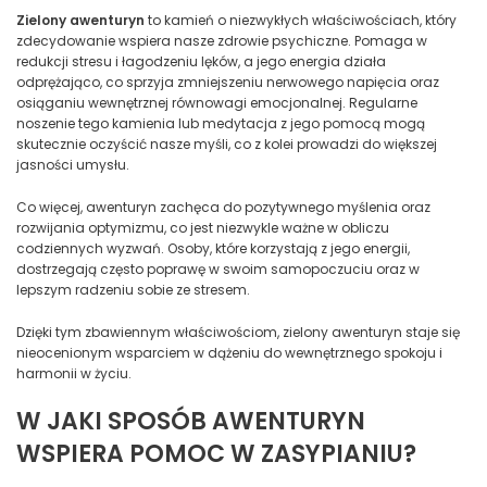
Zielony awenturyn
to kamień o niezwykłych właściwościach, który
zdecydowanie wspiera nasze zdrowie psychiczne. Pomaga w
redukcji stresu i łagodzeniu lęków, a jego energia działa
odprężająco, co sprzyja zmniejszeniu nerwowego napięcia oraz
osiąganiu wewnętrznej równowagi emocjonalnej. Regularne
noszenie tego kamienia lub medytacja z jego pomocą mogą
skutecznie oczyścić nasze myśli, co z kolei prowadzi do większej
jasności umysłu.
Co więcej, awenturyn zachęca do pozytywnego myślenia oraz
rozwijania optymizmu, co jest niezwykle ważne w obliczu
codziennych wyzwań. Osoby, które korzystają z jego energii,
dostrzegają często poprawę w swoim samopoczuciu oraz w
lepszym radzeniu sobie ze stresem.
Dzięki tym zbawiennym właściwościom, zielony awenturyn staje się
nieocenionym wsparciem w dążeniu do wewnętrznego spokoju i
harmonii w życiu.
W JAKI SPOSÓB AWENTURYN
WSPIERA POMOC W ZASYPIANIU?