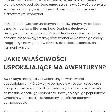
planują długie podróże. Jego
energetyczne właściwości
sprzyjają
zdobywaniu pozytywnych doświadczeń oraz ochronie przed
niekorzystnymi wpływami.
Już na podstawie tych unikalnych cech, awenturyn zyskał sobie
uznanie nie tylko w
litoterapii
, ale również w
duchowych
praktykach
. Jego popularność w jubilerstwie odzwierciedla, jak
ceniony jest za swoją estetykę oraz symbolikę. Noszące go osoby
mogą liczyć na wsparcie w dążeniu do sukcesu i odnalezieniu
harmonii w życiu.
JAKIE WŁAŚCIWOŚCI
USPOKAJAJĄCE MA AWENTURYN?
Awenturyn
znany jest ze swoich silnych właściwości
uspokajających, które świetnie pomagają w redukcji stresu oraz
napięcia. Jako wsparcie dla zdrowia psychicznego, ten kamień
skutecznie łagodzi lęki i oczyszcza umysł, co czyni go popularnym
wyborem w litoterapii jako naturalny sposób na poprawę
samopoczucia.