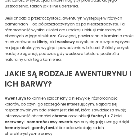
ostrożność w sytuacjach, które mogłyby prowadzić do jego
uszkodzenia, takich jak silne uderzenia.
Jeśli chodzi o przezroczystość, awenturyn występuje w różnych
odmianach – od półprzezroczystych aż po nieprzezroczyste. Ta
różnorodność wynika z ilości oraz rodzaju inkluzji mineralnych
obecnych w jego strukturze. Co więcej, powierzchnia kamienia może
mieć zarówno
szklisty
, jak i
woskowy
połysk, co znacząco wpływa
na jego atrakcyjny wygląd i powodzenie w biżuterii. Szklisty połysk
nadaje elegancji, podczas gdy woskowa tekstura podkreśla
naturalny urok tego kamienia.
JAKIE SĄ RODZAJE AWENTURYNU I
ICH BARWY?
Awenturyn
to kamień szlachetny o niezwykłej różnorodności
kolorów, co czyni go szczególnie interesującym. Najbardziej
rozpoznawalnym odcieniem jest
zieleń
, która zawdzięcza swoją
intensywność obecności
chromu
oraz inkluzji
fuchsytu
. Z kolei
czerwony
i
pomarańczowy awenturyn
przyciągają uwagę dzięki
hematytowi
i
goethytowi
, które odpowiadają za ich
charakterystyczne barwy.