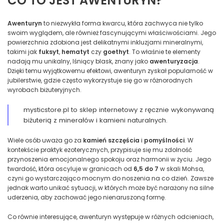
CO TO JEST AWENTURYN?
Awenturyn
to niezwykła forma kwarcu, która zachwyca nie tylko
swoim wyglądem, ale również fascynującymi właściwościami. Jego
powierzchnia zdobiona jest delikatnymi inkluzjami mineralnymi,
takimi jak
fuksyt
,
hematyt
czy
goethyt
. To właśnie te elementy
nadają mu unikalny, lśniący blask, znany jako
awenturyzacja
.
Dzięki temu wyjątkowemu efektowi, awenturyn zyskał popularność w
jubilerstwie, gdzie często wykorzystuje się go w różnorodnych
wyrobach biżuteryjnych.
mysticstore.pl to sklep internetowy z ręcznie wykonywaną
biżuterią z minerałów i kamieni naturalnych.
Wiele osób uważa go za
kamień szczęścia
i
pomyślności
. W
kontekście praktyk ezoterycznych, przypisuje się mu zdolność
przynoszenia emocjonalnego spokoju oraz harmonii w życiu. Jego
twardość, która oscyluje w granicach od
6,5 do 7
w skali Mohsa,
czyni go wystarczająco mocnym do noszenia na co dzień. Zawsze
jednak warto unikać sytuacji, w których może być narażony na silne
uderzenia, aby zachować jego nienaruszoną formę.
Co równie interesujące, awenturyn występuje w różnych odcieniach,