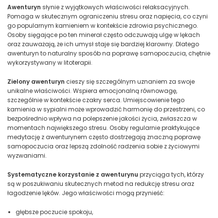
Awenturyn
słynie z wyjątkowych właściwości relaksacyjnych.
Pomaga w skutecznym ograniczeniu stresu oraz napięcia, co czyni
go popularnym kamieniem w kontekście zdrowia psychicznego.
Osoby sięgające po ten minerał często odczuwają ulgę w lękach
oraz zauważają, że ich umysł staje się bardziej klarowny. Dlatego
awenturyn to naturalny sposób na poprawę samopoczucia, chętnie
wykorzystywany w litoterapii.
Zielony awenturyn
cieszy się szczególnym uznaniem za swoje
unikalne właściwości. Wspiera emocjonalną równowagę,
szczególnie w kontekście czakry serca. Umiejscowienie tego
kamienia w sypialni może wprowadzić harmonię do przestrzeni, co
bezpośrednio wpływa na polepszenie jakości życia, zwłaszcza w
momentach największego stresu. Osoby regularnie praktykujące
medytację z awenturynem często dostrzegają znaczną poprawę
samopoczucia oraz lepszą zdolność radzenia sobie z życiowymi
wyzwaniami.
Systematyczne korzystanie z awenturynu
przyciąga tych, którzy
są w poszukiwaniu skutecznych metod na redukcję stresu oraz
łagodzenie lęków. Jego właściwości mogą przynieść:
głębsze poczucie spokoju,