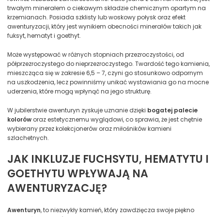
trwałym minerałem o ciekawym składzie chemicznym opartym na
krzemianach. Posiada szklisty lub woskowy połysk oraz efekt
awenturyzacji, który jest wynikiem obecności minerałów takich jak
fuksyt, hematyt i goethyt.
Może występować w różnych stopniach przezroczystości, od
półprzezroczystego do nieprzezroczystego. Twardość tego kamienia,
mieszcząca się w zakresie 6,5 – 7, czyni go stosunkowo odpornym
na uszkodzenia, lecz powinniśmy unikać wystawiania go na mocne
uderzenia, które mogą wpłynąć na jego strukturę.
W jubilerstwie awenturyn zyskuje uznanie dzięki
bogatej palecie
kolorów
oraz estetycznemu wyglądowi, co sprawia, że jest chętnie
wybierany przez kolekcjonerów oraz miłośników kamieni
szlachetnych.
JAK INKLUZJE FUCHSYTU, HEMATYTU I
GOETHYTU WPŁYWAJĄ NA
AWENTURYZACJĘ?
Awenturyn
, to niezwykły kamień, który zawdzięcza swoje piękno