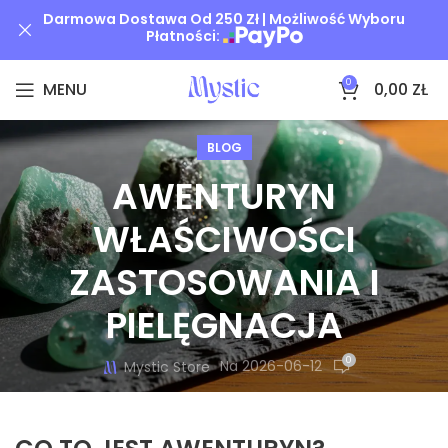
Darmowa Dostawa Od 250 Zł | Możliwość Wyboru
Płatności:
0
MENU
0,00
ZŁ
BLOG
AWENTURYN
WŁAŚCIWOŚCI
ZASTOSOWANIA I
PIELĘGNACJA
0
Na 2026-06-12
Mystic Store