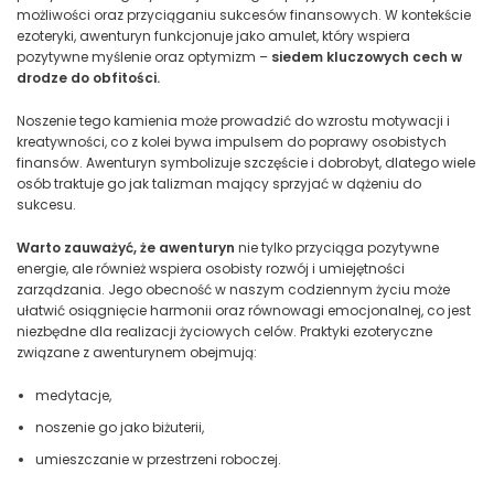
możliwości oraz przyciąganiu sukcesów finansowych. W kontekście
ezoteryki, awenturyn funkcjonuje jako amulet, który wspiera
pozytywne myślenie oraz optymizm –
siedem kluczowych cech w
drodze do obfitości.
Noszenie tego kamienia może prowadzić do wzrostu motywacji i
kreatywności, co z kolei bywa impulsem do poprawy osobistych
finansów. Awenturyn symbolizuje szczęście i dobrobyt, dlatego wiele
osób traktuje go jak talizman mający sprzyjać w dążeniu do
sukcesu.
Warto zauważyć, że awenturyn
nie tylko przyciąga pozytywne
energie, ale również wspiera osobisty rozwój i umiejętności
zarządzania. Jego obecność w naszym codziennym życiu może
ułatwić osiągnięcie harmonii oraz równowagi emocjonalnej, co jest
niezbędne dla realizacji życiowych celów. Praktyki ezoteryczne
związane z awenturynem obejmują:
medytacje,
noszenie go jako biżuterii,
umieszczanie w przestrzeni roboczej.