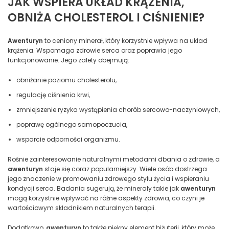
JAK WSPIERA UKŁAD KRĄŻENIA,
OBNIŻA CHOLESTEROL I CIŚNIENIE?
Awenturyn
to ceniony minerał, który korzystnie wpływa na układ
krążenia. Wspomaga zdrowie serca oraz poprawia jego
funkcjonowanie. Jego zalety obejmują:
obniżanie poziomu cholesterolu,
regulację ciśnienia krwi,
zmniejszenie ryzyka wystąpienia chorób sercowo-naczyniowych,
poprawę ogólnego samopoczucia,
wsparcie odporności organizmu.
Rośnie zainteresowanie naturalnymi metodami dbania o zdrowie, a
awenturyn
staje się coraz popularniejszy. Wiele osób dostrzega
jego znaczenie w promowaniu zdrowego stylu życia i wspieraniu
kondycji serca. Badania sugerują, że minerały takie jak
awenturyn
mogą korzystnie wpływać na różne aspekty zdrowia, co czyni je
wartościowym składnikiem naturalnych terapii.
Dodatkowo,
awenturyn
to także piękny element biżuterii, który może