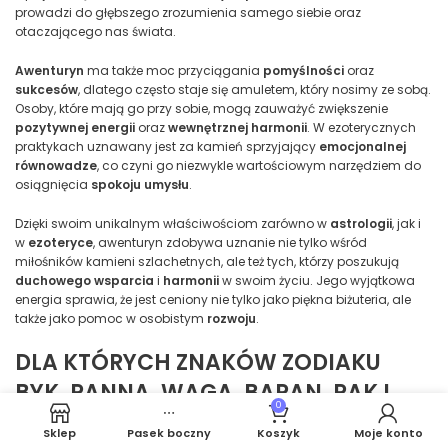
prowadzi do głębszego zrozumienia samego siebie oraz
otaczającego nas świata.
Awenturyn
ma także moc przyciągania
pomyślności
oraz
sukcesów
, dlatego często staje się amuletem, który nosimy ze sobą.
Osoby, które mają go przy sobie, mogą zauważyć zwiększenie
pozytywnej energii
oraz
wewnętrznej harmonii
. W ezoterycznych
praktykach uznawany jest za kamień sprzyjający
emocjonalnej
równowadze
, co czyni go niezwykle wartościowym narzędziem do
osiągnięcia
spokoju umysłu
.
Dzięki swoim unikalnym właściwościom zarówno w
astrologii
, jak i
w
ezoteryce
, awenturyn zdobywa uznanie nie tylko wśród
miłośników kamieni szlachetnych, ale też tych, którzy poszukują
duchowego wsparcia
i
harmonii
w swoim życiu. Jego wyjątkowa
energia sprawia, że jest ceniony nie tylko jako piękna biżuteria, ale
także jako pomoc w osobistym
rozwoju
.
DLA KTÓRYCH ZNAKÓW ZODIAKU
BYK, PANNA, WAGA, BARAN, RAK I
0
STRZELEC JEST KORZYSTNY?
Sklep
Pasek boczny
Koszyk
Moje konto