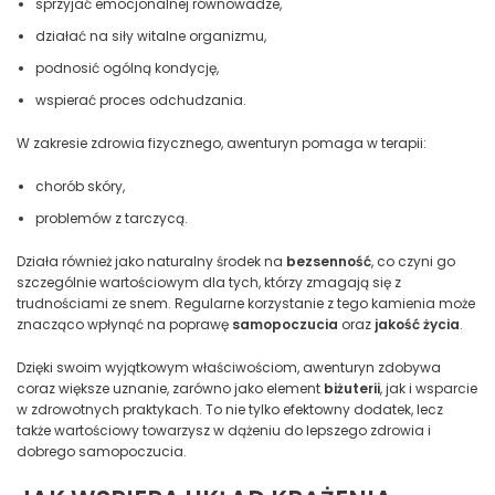
sprzyjać emocjonalnej równowadze,
działać na siły witalne organizmu,
podnosić ogólną kondycję,
wspierać proces odchudzania.
W zakresie zdrowia fizycznego, awenturyn pomaga w terapii:
chorób skóry,
problemów z tarczycą.
Działa również jako naturalny środek na
bezsenność
, co czyni go
szczególnie wartościowym dla tych, którzy zmagają się z
trudnościami ze snem. Regularne korzystanie z tego kamienia może
znacząco wpłynąć na poprawę
samopoczucia
oraz
jakość życia
.
Dzięki swoim wyjątkowym właściwościom, awenturyn zdobywa
coraz większe uznanie, zarówno jako element
biżuterii
, jak i wsparcie
w zdrowotnych praktykach. To nie tylko efektowny dodatek, lecz
także wartościowy towarzysz w dążeniu do lepszego zdrowia i
dobrego samopoczucia.