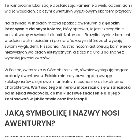
Te różnorodne lokalizacje dostarczają kamienie o wielu odcieniach i
właściwościach, co czyni awenturyn wyjątkowym skarbem przyrody.
Na przykład, w Indiach można spotkać awenturyn o
głębokim,
intensywnie zielonym kolorze
, który sprawia, że jest szczególnie
poszukiwany w świecie biżuterii. Natomiast Brazylia słynie z kamieni
w odcieniach niebieskim i pomarańczowym, które zachwycają
swoim wyglądem. Hiszpania i Austria natomiast oferują kamienie o
niezwykłych walorach estetycznych, a złoża na Uralu są znane z
wysokiej jakości okazów.
W Polsce, zwłaszcza w Górach Izerskich, również występują bogate
pokłady awenturynu. Polskie minerały przyciągają uwagę
kolekcjonerów dzięki swoim unikalnym cechom oraz lokalnemu
charakterowi.
Wartość tego minerału może różnić się w zależności
od miejsca wydobycia, co ma kluczowe znaczenie dla jego
zastosowań w jubilerstwie oraz litoterapii.
JAKĄ SYMBOLIKĘ I NAZWY NOSI
AWENTURYN?