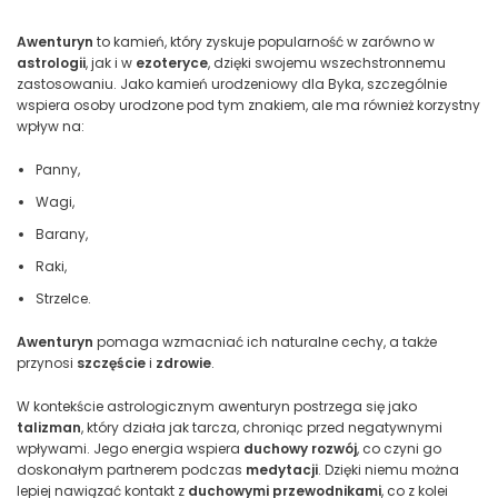
Awenturyn
to kamień, który zyskuje popularność w zarówno w
astrologii
, jak i w
ezoteryce
, dzięki swojemu wszechstronnemu
zastosowaniu. Jako kamień urodzeniowy dla Byka, szczególnie
wspiera osoby urodzone pod tym znakiem, ale ma również korzystny
wpływ na:
Panny,
Wagi,
Barany,
Raki,
Strzelce.
Awenturyn
pomaga wzmacniać ich naturalne cechy, a także
przynosi
szczęście
i
zdrowie
.
W kontekście astrologicznym awenturyn postrzega się jako
talizman
, który działa jak tarcza, chroniąc przed negatywnymi
wpływami. Jego energia wspiera
duchowy rozwój
, co czyni go
doskonałym partnerem podczas
medytacji
. Dzięki niemu można
lepiej nawiązać kontakt z
duchowymi przewodnikami
, co z kolei