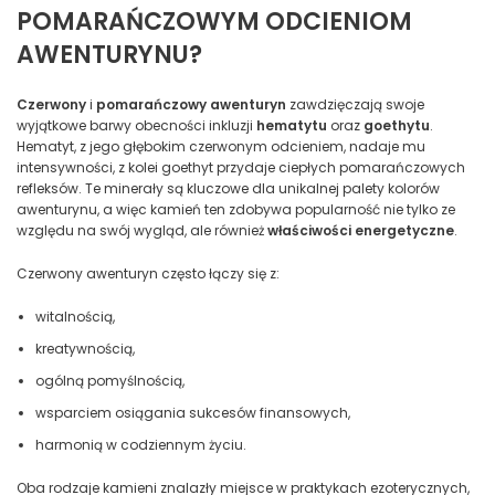
POMARAŃCZOWYM ODCIENIOM
AWENTURYNU?
Czerwony
i
pomarańczowy awenturyn
zawdzięczają swoje
wyjątkowe barwy obecności inkluzji
hematytu
oraz
goethytu
.
Hematyt, z jego głębokim czerwonym odcieniem, nadaje mu
intensywności, z kolei goethyt przydaje ciepłych pomarańczowych
refleksów. Te minerały są kluczowe dla unikalnej palety kolorów
awenturynu, a więc kamień ten zdobywa popularność nie tylko ze
względu na swój wygląd, ale również
właściwości energetyczne
.
Czerwony awenturyn często łączy się z:
witalnością,
kreatywnością,
ogólną pomyślnością,
wsparciem osiągania sukcesów finansowych,
harmonią w codziennym życiu.
Oba rodzaje kamieni znalazły miejsce w praktykach ezoterycznych,