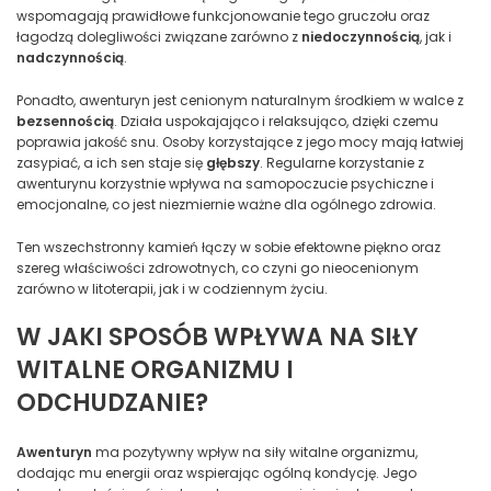
wspomagają prawidłowe funkcjonowanie tego gruczołu oraz
łagodzą dolegliwości związane zarówno z
niedoczynnością
, jak i
nadczynnością
.
Ponadto, awenturyn jest cenionym naturalnym środkiem w walce z
bezsennością
. Działa uspokajająco i relaksująco, dzięki czemu
poprawia jakość snu. Osoby korzystające z jego mocy mają łatwiej
zasypiać, a ich sen staje się
głębszy
. Regularne korzystanie z
awenturynu korzystnie wpływa na samopoczucie psychiczne i
emocjonalne, co jest niezmiernie ważne dla ogólnego zdrowia.
Ten wszechstronny kamień łączy w sobie efektowne piękno oraz
szereg właściwości zdrowotnych, co czyni go nieocenionym
zarówno w litoterapii, jak i w codziennym życiu.
W JAKI SPOSÓB WPŁYWA NA SIŁY
WITALNE ORGANIZMU I
ODCHUDZANIE?
Awenturyn
ma pozytywny wpływ na siły witalne organizmu,
dodając mu energii oraz wspierając ogólną kondycję. Jego