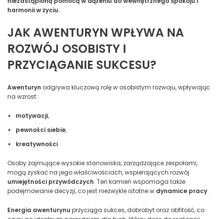
niezastąpioną pomocą w dążeniu do wewnętrznego spokoju i
harmonii w życiu.
JAK AWENTURYN WPŁYWA NA
ROZWÓJ OSOBISTY I
PRZYCIĄGANIE SUKCESU?
Awenturyn
odgrywa kluczową rolę w osobistym rozwoju, wpływając
na wzrost:
motywacji
,
pewności siebie
,
kreatywności
.
Osoby zajmujące wysokie stanowiska, zarządzające zespołami,
mogą zyskać na jego właściwościach, wspierających rozwój
umiejętności przywódczych
. Ten kamień wspomaga także
podejmowanie decyzji, co jest niezwykle istotne w
dynamice pracy
.
Energia awenturynu
przyciąga sukces, dobrobyt oraz obfitość, co