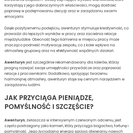
korzystają z jego dobroczynnych właściwości, mogą dostrzec
poprawę w podejmowaniu decyzji oraz w zarządzaniu swoimi
emocjami.
Dzięki pozytywnemu podejściu, awenturyn stymuluje kreatywność, co
prowadzi do lepszych wyników w pracy oraz zacieśnia relacje
międzyludzkie. Obecność tego kamienia w miejscu pracy może
znacząco podnieść motywację zespołu, co z kolei wpływa na
atmosferę grupową oraz na efektywność wspólnych działań.
Awenturyn
jest szczególnie rekomendowany dla liderów, którzy
pragną rozwijać swoje umiejętności przywódcze oraz poprawiać
relacje z pracownikami. Dodatkowo, sprzyjając tworzeniu
harmonijnej atmosfery, awenturyn staje się cennym narzędziem w
zarządzaniu ludźmi.
JAK PRZYCIĄGA PIENIĄDZE,
POMYŚLNOŚĆ I SZCZĘŚCIE?
Awenturyn
, zwłaszcza w intensywnym czerwonym odcieniu, jest
często postrzegany jako kamień, który przyciąga bogactwo, fortunę i
pomyślność. Jego życiodajna energia sprzyja otwieraniu nowych