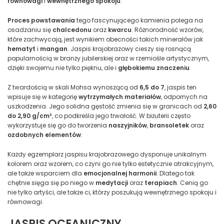
równowagi
i
wewnętrznego spokoju
.
Proces powstawania
tego fascynującego kamienia polega na
osadzaniu się
chalcedonu
oraz
kwarcu
. Różnorodność wzorów,
które zachwycają, jest wynikiem obecności takich minerałów jak
hematyt
i
mangan
. Jaspis krajobrazowy cieszy się rosnącą
popularnością w branży jubilerskiej oraz w rzemiośle artystycznym,
dzięki swojemu nie tylko pięknu, ale i
głębokiemu znaczeniu
.
Z twardością w skali Mohsa wynoszącą od
6,5 do 7
, jaspis ten
wpisuje się w kategorię
wytrzymałych materiałów
, odpornych na
uszkodzenia. Jego solidna gęstość zmienia się w granicach od
2,60
do 2,90 g/cm³
, co podkreśla jego trwałość. W biżuterii często
wykorzystuje się go do tworzenia
naszyjników
,
bransoletek
oraz
ozdobnych elementów
.
Każdy egzemplarz jaspisu krajobrazowego dysponuje unikalnym
kolorem oraz wzorem, co czyni go nie tylko estetycznie atrakcyjnym,
ale także wsparciem dla
emocjonalnej harmonii
. Dlatego tak
chętnie sięga się po niego w
medytacji
oraz
terapiach
. Cenią go
nie tylko artyści, ale także ci, którzy poszukują wewnętrznego spokoju i
równowagi.
JASPIS OCEANICZNY