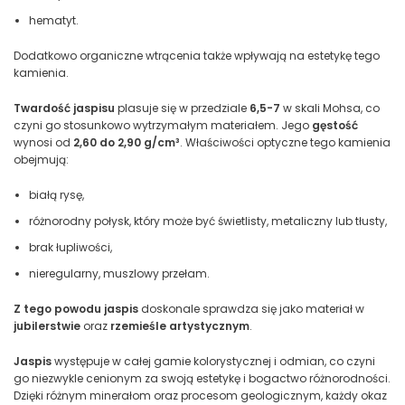
hematyt.
Dodatkowo organiczne wtrącenia także wpływają na estetykę tego
kamienia.
Twardość jaspisu
plasuje się w przedziale
6,5-7
w skali Mohsa, co
czyni go stosunkowo wytrzymałym materiałem. Jego
gęstość
wynosi od
2,60 do 2,90 g/cm³
. Właściwości optyczne tego kamienia
obejmują:
białą rysę,
różnorodny połysk, który może być świetlisty, metaliczny lub tłusty,
brak łupliwości,
nieregularny, muszlowy przełam.
Z tego powodu jaspis
doskonale sprawdza się jako materiał w
jubilerstwie
oraz
rzemieśle artystycznym
.
Jaspis
występuje w całej gamie kolorystycznej i odmian, co czyni
go niezwykle cenionym za swoją estetykę i bogactwo różnorodności.
Dzięki różnym minerałom oraz procesom geologicznym, każdy okaz