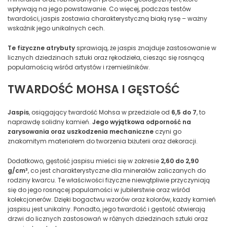
wpływają na jego powstawanie. Co więcej, podczas testów
twardości, jaspis zostawia charakterystyczną białą rysę – ważny
wskaźnik jego unikalnych cech.
Te fizyczne atrybuty
sprawiają, że jaspis znajduje zastosowanie w
licznych dziedzinach sztuki oraz rękodzieła, ciesząc się rosnącą
popularnością wśród artystów i rzemieślników.
TWARDOŚĆ MOHSA I GĘSTOŚĆ
Jaspis
, osiągający twardość Mohsa w przedziale od
6,5 do 7
, to
naprawdę solidny kamień.
Jego wyjątkowa odporność na
zarysowania oraz uszkodzenia mechaniczne
czyni go
znakomitym materiałem do tworzenia biżuterii oraz dekoracji.
Dodatkowo, gęstość jaspisu mieści się w zakresie
2,60 do 2,90
g/cm³
, co jest charakterystyczne dla minerałów zaliczanych do
rodziny kwarcu. Te właściwości fizyczne niewątpliwie przyczyniają
się do jego rosnącej popularności w jubilerstwie oraz wśród
kolekcjonerów. Dzięki bogactwu wzorów oraz kolorów, każdy kamień
jaspisu jest unikalny. Ponadto, jego twardość i gęstość otwierają
drzwi do licznych zastosowań w różnych dziedzinach sztuki oraz