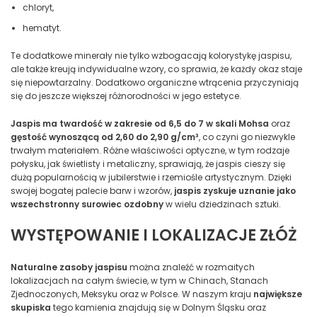
chloryt,
hematyt.
Te dodatkowe minerały nie tylko wzbogacają kolorystykę jaspisu,
ale także kreują indywidualne wzory, co sprawia, że każdy okaz staje
się niepowtarzalny. Dodatkowo organiczne wtrącenia przyczyniają
się do jeszcze większej różnorodności w jego estetyce.
Jaspis ma twardość w zakresie od 6,5 do 7 w skali Mohsa
oraz
gęstość wynoszącą od 2,60 do 2,90 g/cm³
, co czyni go niezwykle
trwałym materiałem. Różne właściwości optyczne, w tym rodzaje
połysku, jak świetlisty i metaliczny, sprawiają, że jaspis cieszy się
dużą popularnością w jubilerstwie i rzemiośle artystycznym. Dzięki
swojej bogatej palecie barw i wzorów,
jaspis zyskuje uznanie jako
wszechstronny surowiec ozdobny
w wielu dziedzinach sztuki.
WYSTĘPOWANIE I LOKALIZACJE ZŁÓŻ
Naturalne zasoby jaspisu
można znaleźć w rozmaitych
lokalizacjach na całym świecie, w tym w Chinach, Stanach
Zjednoczonych, Meksyku oraz w Polsce. W naszym kraju
największe
skupiska
tego kamienia znajdują się w Dolnym Śląsku oraz