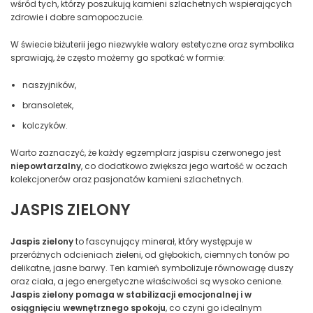
wśród tych, którzy poszukują kamieni szlachetnych wspierających
zdrowie i dobre samopoczucie.
W świecie biżuterii jego niezwykłe walory estetyczne oraz symbolika
sprawiają, że często możemy go spotkać w formie:
naszyjników,
bransoletek,
kolczyków.
Warto zaznaczyć, że każdy egzemplarz jaspisu czerwonego jest
niepowtarzalny
, co dodatkowo zwiększa jego wartość w oczach
kolekcjonerów oraz pasjonatów kamieni szlachetnych.
JASPIS ZIELONY
Jaspis zielony
to fascynujący minerał, który występuje w
przeróżnych odcieniach zieleni, od głębokich, ciemnych tonów po
delikatne, jasne barwy. Ten kamień symbolizuje równowagę duszy
oraz ciała, a jego energetyczne właściwości są wysoko cenione.
Jaspis zielony pomaga w stabilizacji emocjonalnej i w
osiągnięciu wewnętrznego spokoju
, co czyni go idealnym