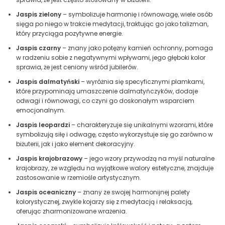
Jaspis zielony
– symbolizuje harmonię i równowagę, wiele osób
sięga po niego w trakcie medytacji, traktując go jako talizman,
który przyciąga pozytywne energie.
Jaspis czarny
– znany jako potężny kamień ochronny, pomaga
w radzeniu sobie z negatywnymi wpływami, jego głęboki kolor
sprawia, że jest ceniony wśród jubilerów.
Jaspis dalmatyński
– wyróżnia się specyficznymi plamkami,
które przypominają umaszczenie dalmatyńczyków, dodaje
odwagi i równowagi, co czyni go doskonałym wsparciem
emocjonalnym.
Jaspis leopardzi
– charakteryzuje się unikalnymi wzorami, które
symbolizują siłę i odwagę, często wykorzystuje się go zarówno w
biżuterii, jak i jako element dekoracyjny.
Jaspis krajobrazowy
– jego wzory przywodzą na myśl naturalne
krajobrazy, ze względu na wyjątkowe walory estetyczne, znajduje
zastosowanie w rzemiośle artystycznym.
Jaspis oceaniczny
– znany ze swojej harmonijnej palety
kolorystycznej, zwykle kojarzy się z medytacją i relaksacją,
oferując zharmonizowane wrażenia.