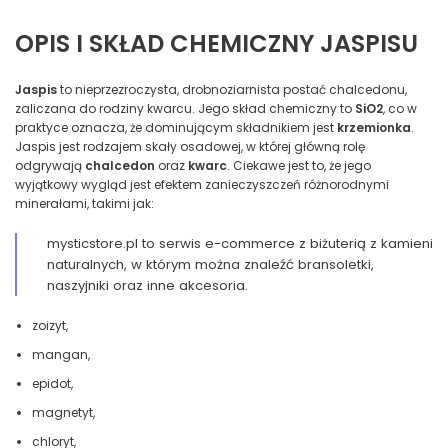
OPIS I SKŁAD CHEMICZNY JASPISU
Jaspis
to nieprzezroczysta, drobnoziarnista postać chalcedonu,
zaliczana do rodziny kwarcu. Jego skład chemiczny to
SiO2
, co w
praktyce oznacza, że dominującym składnikiem jest
krzemionka
.
Jaspis jest rodzajem skały osadowej, w której główną rolę
odgrywają
chalcedon
oraz
kwarc
. Ciekawe jest to, że jego
wyjątkowy wygląd jest efektem zanieczyszczeń różnorodnymi
minerałami, takimi jak:
mysticstore.pl to serwis e-commerce z biżuterią z kamieni
naturalnych, w którym można znaleźć bransoletki,
naszyjniki oraz inne akcesoria.
zoizyt,
mangan,
epidot,
magnetyt,
chloryt,