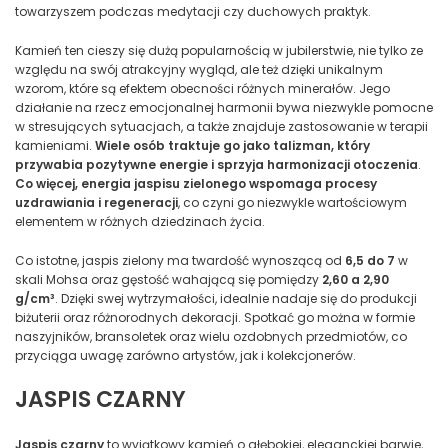
towarzyszem podczas medytacji czy duchowych praktyk.
Kamień ten cieszy się dużą popularnością w jubilerstwie, nie tylko ze
względu na swój atrakcyjny wygląd, ale też dzięki unikalnym
wzorom, które są efektem obecności różnych minerałów. Jego
działanie na rzecz emocjonalnej harmonii bywa niezwykle pomocne
w stresujących sytuacjach, a także znajduje zastosowanie w terapii
kamieniami.
Wiele osób traktuje go jako talizman, który
przywabia pozytywne energie i sprzyja harmonizacji otoczenia
.
Co więcej, energia jaspisu zielonego wspomaga procesy
uzdrawiania i regeneracji
, co czyni go niezwykle wartościowym
elementem w różnych dziedzinach życia.
Co istotne, jaspis zielony ma twardość wynoszącą od
6,5 do 7
w
skali Mohsa oraz gęstość wahającą się pomiędzy
2,60 a 2,90
g/cm³
. Dzięki swej wytrzymałości, idealnie nadaje się do produkcji
biżuterii oraz różnorodnych dekoracji. Spotkać go można w formie
naszyjników, bransoletek oraz wielu ozdobnych przedmiotów, co
przyciąga uwagę zarówno artystów, jak i kolekcjonerów.
JASPIS CZARNY
Jaspis czarny
to wyjątkowy kamień o głębokiej, eleganckiej barwie,