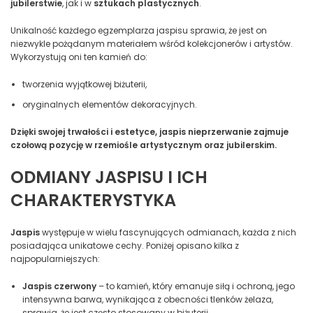
jubilerstwie
, jak i w
sztukach plastycznych
.
Unikalność każdego egzemplarza jaspisu sprawia, że jest on
niezwykle pożądanym materiałem wśród kolekcjonerów i artystów.
Wykorzystują oni ten kamień do:
tworzenia wyjątkowej biżuterii,
oryginalnych elementów dekoracyjnych.
Dzięki swojej trwałości i estetyce, jaspis nieprzerwanie zajmuje
czołową pozycję w rzemiośle artystycznym oraz jubilerskim.
ODMIANY JASPISU I ICH
CHARAKTERYSTYKA
Jaspis
występuje w wielu fascynujących odmianach, każda z nich
posiadająca unikatowe cechy. Poniżej opisano kilka z
najpopularniejszych:
Jaspis czerwony
– to kamień, który emanuje siłą i ochroną, jego
intensywna barwa, wynikająca z obecności tlenków żelaza,
sprawia, że jest często stosowany w biżuterii.