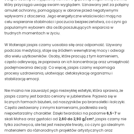
który przyciąga uwagę swoim wyglądem. Uznawany jest za potężny
amulet ochronny, pomagający w obronie przed negatywnymi
wpływami z otoczenia. Jego energetyczne właściwości mają na
celu wspieranie stabilności i poczucia bezpieczeństwa, co czyni go
popularnym wyborem dla osób poszukujących wsparcia w
trudnych momentach w życiu.
W litoterapii jaspis czarny uosabia siłę oraz odporność. Używany
podczas medytacji, staje się źródłem wewnętrznej mocy i odwagi
dla wielu użytkowników. Osoby, które pracują z tym kamieniem,
często odkrywają, że poprawia on ich koncentrację oraz umiejętność
podejmowania decyzji. Co więcej, jaspis czarny wspomaga
procesy uzdrawiania, ułatwiając detoksykację organizmu i
stabilizację emocji.
Nie można nie zauważyć jego niezwykłej estetyki, która sprawia, że
jaspis czarny jest bardzo ceniony w jubilerstwie. Pojawia się w
licznych formach biżuterii, od naszyjników po bransoletki i kolczyki.
Często zestawiany z innymi kamieniami, podkreśla swój
niepowtarzalny charakter. Dzięki twardości na poziomie
6,5-7
w
skali Mohsa oraz gęstości od
2,60 do 2,90 g/cm³
, jaspis czarny nie
tylko zachwyca, ale też jest niezwykle trwały, co czyni go idealnym
materiałem do różnorodnych projektów artystycznych oraz