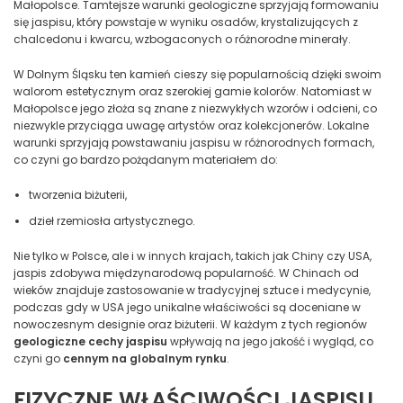
Małopolsce. Tamtejsze warunki geologiczne sprzyjają formowaniu
się jaspisu, który powstaje w wyniku osadów, krystalizujących z
chalcedonu i kwarcu, wzbogaconych o różnorodne minerały.
W Dolnym Śląsku ten kamień cieszy się popularnością dzięki swoim
walorom estetycznym oraz szerokiej gamie kolorów. Natomiast w
Małopolsce jego złoża są znane z niezwykłych wzorów i odcieni, co
niezwykle przyciąga uwagę artystów oraz kolekcjonerów. Lokalne
warunki sprzyjają powstawaniu jaspisu w różnorodnych formach,
co czyni go bardzo pożądanym materiałem do:
tworzenia biżuterii,
dzieł rzemiosła artystycznego.
Nie tylko w Polsce, ale i w innych krajach, takich jak Chiny czy USA,
jaspis zdobywa międzynarodową popularność. W Chinach od
wieków znajduje zastosowanie w tradycyjnej sztuce i medycynie,
podczas gdy w USA jego unikalne właściwości są doceniane w
nowoczesnym designie oraz biżuterii. W każdym z tych regionów
geologiczne cechy jaspisu
wpływają na jego jakość i wygląd, co
czyni go
cennym na globalnym rynku
.
FIZYCZNE WŁAŚCIWOŚCI JASPISU