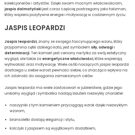
kolekcjonerów i artystów. Dzięki swoim mocnym właściwościom,
jaspis dalmatyński
jest coraz częściej postrzegany jako talizman,
który wspiera pozytywne energie i motywację w codziennym życiu.
JASPIS LEOPARDZI
Jaspis leopardzi
, znany ze swojego fascynującego wzoru, który
przypomina cętki dzikiego kota, jest symbolem
siły
,
odwagi
i
determinacji
. Ten kamień jest ceniony nie tylko za swój estetyczny
wygląd, ale także za
energetyczne właściwości
, które wspierają
wytrwałość oraz motywację. Wiele osób noszących jaspis leopardzi
dostrzega u siebie wzrost pewności siebie, co znacząco wpływa na
ich zdolność do osiągania zamierzonych celów.
Jaspis leopardzi ma wiele zastosowań w jubilerstwie, gdzie jego
unikalny wygląd i symbolika nadają biżuterii niezwykły charakter:
naszyjniki z tym kamieniem przyciągają wzrok dzięki niezwykłym
wzorom,
bransoletki dodają elegancji i stylu,
kolczyki z jaspisem są wyjątkowym dodatkiem,