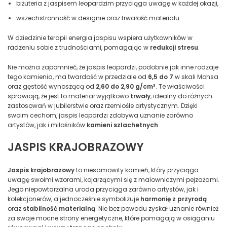
biżuteria z jaspisem leopardzim przyciąga uwagę w każdej okazji,
wszechstronność w designie oraz trwałość materiału.
W dziedzinie terapii energia jaspisu wspiera użytkowników w
radzeniu sobie z trudnościami, pomagając w
redukcji stresu
.
Nie można zapomnieć, że jaspis leopardzi, podobnie jak inne rodzaje
tego kamienia, ma twardość w przedziale od
6,5 do 7
w skali Mohsa
oraz gęstość wynoszącą od
2,60 do 2,90 g/cm³
. Te właściwości
sprawiają, że jest to materiał wyjątkowo
trwały
, idealny do różnych
zastosowań w jubilerstwie oraz rzemiośle artystycznym. Dzięki
swoim cechom, jaspis leopardzi zdobywa uznanie zarówno
artystów, jak i miłośników
kamieni szlachetnych
.
JASPIS KRAJOBRAZOWY
Jaspis krajobrazowy
to niesamowity kamień, który przyciąga
uwagę swoimi wzorami, kojarzącymi się z malowniczymi pejzażami.
Jego niepowtarzalna uroda przyciąga zarówno artystów, jak i
kolekcjonerów, a jednocześnie symbolizuje
harmonię z przyrodą
oraz
stabilność materialną
. Nie bez powodu zyskał uznanie również
za swoje mocne strony energetyczne, które pomagają w osiąganiu