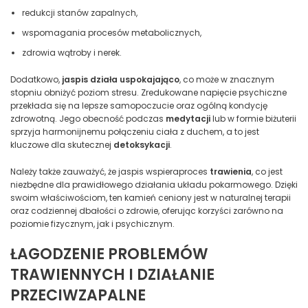
redukcji stanów zapalnych,
wspomagania procesów metabolicznych,
zdrowia wątroby i nerek.
Dodatkowo,
jaspis działa uspokajająco
, co może w znacznym
stopniu obniżyć poziom stresu. Zredukowane napięcie psychiczne
przekłada się na lepsze samopoczucie oraz ogólną kondycję
zdrowotną. Jego obecność podczas
medytacji
lub w formie biżuterii
sprzyja harmonijnemu połączeniu ciała z duchem, a to jest
kluczowe dla skutecznej
detoksykacji
.
Należy także zauważyć, że jaspis wspieraproces
trawienia
, co jest
niezbędne dla prawidłowego działania układu pokarmowego. Dzięki
swoim właściwościom, ten kamień ceniony jest w naturalnej terapii
oraz codziennej dbałości o zdrowie, oferując korzyści zarówno na
poziomie fizycznym, jak i psychicznym.
ŁAGODZENIE PROBLEMÓW
TRAWIENNYCH I DZIAŁANIE
PRZECIWZAPALNE