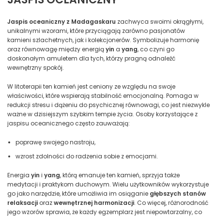
Jaspis oceaniczny z Madagaskaru
zachwyca swoimi okrągłymi,
unikalnymi wzorami, które przyciągają zarówno pasjonatów
kamieni szlachetnych, jak i kolekcjonerów. Symbolizuje harmonię
oraz równowagę między energią
yin
a
yang
, co czyni go
doskonałym amuletem dla tych, którzy pragną odnaleźć
wewnętrzny spokój.
W litoterapii ten kamień jest ceniony ze względu na swoje
właściwości, które wspierają stabilność emocjonalną. Pomaga w
redukcji stresu i dążeniu do psychicznej równowagi, co jest niezwykle
ważne w dzisiejszym szybkim tempie życia. Osoby korzystające z
jaspisu oceanicznego często zauważają:
poprawę swojego nastroju,
wzrost zdolności do radzenia sobie z emocjami.
Energia
yin
i
yang
, którą emanuje ten kamień, sprzyja także
medytacji i praktykom duchowym. Wielu użytkowników wykorzystuje
go jako narzędzie, które umożliwia im osiąganie
głębszych stanów
relaksacji
oraz
wewnętrznej harmonizacji
. Co więcej, różnorodność
jego wzorów sprawia, że każdy egzemplarz jest niepowtarzalny, co