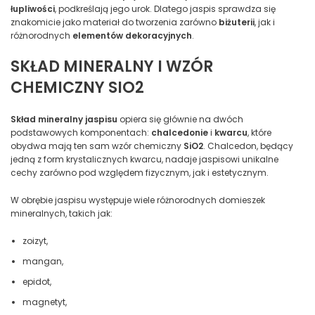
łupliwości
, podkreślają jego urok. Dlatego jaspis sprawdza się
znakomicie jako materiał do tworzenia zarówno
biżuterii
, jak i
różnorodnych
elementów dekoracyjnych
.
SKŁAD MINERALNY I WZÓR
CHEMICZNY SIO2
Skład mineralny jaspisu
opiera się głównie na dwóch
podstawowych komponentach:
chalcedonie
i
kwarcu
, które
obydwa mają ten sam wzór chemiczny
SiO2
. Chalcedon, będący
jedną z form krystalicznych kwarcu, nadaje jaspisowi unikalne
cechy zarówno pod względem fizycznym, jak i estetycznym.
W obrębie jaspisu występuje wiele różnorodnych domieszek
mineralnych, takich jak:
zoizyt,
mangan,
epidot,
magnetyt,