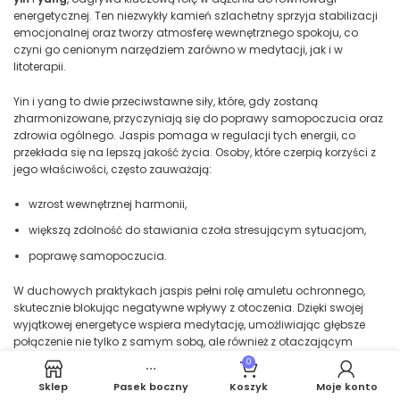
energetycznej. Ten niezwykły kamień szlachetny sprzyja stabilizacji
emocjonalnej oraz tworzy atmosferę wewnętrznego spokoju, co
czyni go cenionym narzędziem zarówno w medytacji, jak i w
litoterapii.
Yin i yang to dwie przeciwstawne siły, które, gdy zostaną
zharmonizowane, przyczyniają się do poprawy samopoczucia oraz
zdrowia ogólnego. Jaspis pomaga w regulacji tych energii, co
przekłada się na lepszą jakość życia. Osoby, które czerpią korzyści z
jego właściwości, często zauważają:
wzrost wewnętrznej harmonii,
większą zdolność do stawiania czoła stresującym sytuacjom,
poprawę samopoczucia.
W duchowych praktykach jaspis pełni rolę amuletu ochronnego,
skutecznie blokując negatywne wpływy z otoczenia. Dzięki swojej
wyjątkowej energetyce wspiera medytację, umożliwiając głębsze
połączenie nie tylko z samym sobą, ale również z otaczającym
światem. Regularne stosowanie jaspisu może również:
0
Sklep
Pasek boczny
Koszyk
Moje konto
wzmocnić pewność siebie,