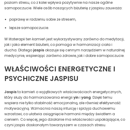
poziom stresu, co z kolei wpływa pozytywnie na nasze ogólne
samopoczucie. Wiele osób noszących biżuterię z jaspisu zauważa:
poprawę w radzeniu sobie ze stresem,
lepsze samopoczucie.
W litoterapii ten kamień jest wykorzystywany zarówno do medytacji,
jak i jako element biżuterii, co pomaga w harmonizacji ciała i
ducha. Dlatego
jaspis
okazuje się cennym narzędziem w naturalnej
medycynie, wspierając zarówno zdrowie, jak i dobre samopoczucie.
WŁAŚCIWOŚCI ENERGETYCZNE I
PSYCHICZNE JASPISU
Jaspis
to kamień o wyjątkowych właściwościach energetycznych,
który służy do harmonizowania energii
yin
i
yang
. Dzięki temu
wspiera nie tylko stabilność emocjonalną, ale również efektywność
motywacyjną. Wzmacnia naszą intuicję i sprzyja duchowemu
wzrostowi, co ułatwia osiągnięcie harmonii między światłem a
cieniem. Co więcej, jego działanie ma właściwości uspokajające, co
czyni jaspis doskonałym towarzyszem w czasach stresu.