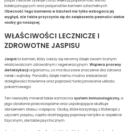
jaspis cesarski zyskuje coraz większą popularność wśród
kolekcjonujących oraz pasjonatów kamieni szlachetnych.
Obecność tego kamienia w biżuterii nie tylko wzbogaca jej
wygląd, ale także przyczynia się do zwiększenia pewności siebie
osoby go noszącej.
WŁAŚCIWOŚCI LECZNICZE I
ZDROWOTNE JASPISU
Jaspis
to kamień, który cieszy się renomą dzięki swoim licznym
właściwościom zdrowotnym i regeneracyjnym.
Wspiera procesy
detoksykacji
organizmu, co ma kluczowe znaczenie dla zdrowia
nerek i wątroby. Ponadto, dzięki niemu można zredukować
dolegliwości trawienne oraz poprawić funkcjonowanie układu
pokarmowego.
Ten niezwykły minerał także wzmacnia
system immunologiczny
, a
jego działanie przeciwzapalne oraz uspokajające skutkuje
obniżeniem stresu i napięcia. Osoby, które korzystają z litoterapii z
użyciem jaspisu, często dostrzegają poprawę nie tylko w aspekcie
fizycznym, ale także psychicznym.