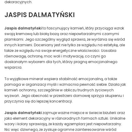
dekoracyjnych.
JASPIS DALMATYŃSKI
Jaspis dalmatyński
to fascynujący kamień, który przyciąga wzrok
swoją kremową lub białą bazą oraz niepowtarzalnymi czarnymi
plamkami. Jego szczególny wygląd sprawia, że wyróżnia się wśród
innych kamieni. Doceniany jest nie tylko ze względu na estetykę, ale
także ze względu na swoje energetyczne właściwości. Uosabia
równowagę, ochronę, moc woli i motywację, co czyni go
doskonałym wyborem dla tych, którzy pragną emocjonalnego
wsparcia.
To wyjątkowe minerał wspiera stabilność emocjonalną, a także
pomaga w organizacji myśli i wzmacnia pewność siebie. Działa jak
kamień ochronny, szczególnie w obliczu trudnych życiowych
wyzwań. Jego obecność w przestrzeni domowej sprzyja skupieniu i
przyczynia się do lepszej koncentracji.
Jaspis dalmatyński
zajmuje ważne miejsce w świecie biżuterii oraz
jako element dekoracyjny w różnorodnych formach sztuki. Unikalne
wzory i kolory sprawiają, że każdy egzemplarz jest niepowtarzalny.
Nic więc dziwnego, że zyskuje ogromne zainteresowanie wśród