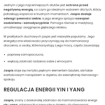
Jednym z jego najcenniejszych atutów jest
ochrona przed
negatywną energią
, co czyni go idealnym wyborem dla tych, którzy
potrzebują wsparcia w trudnych momentach.
Jaspis dodaje
odwagi i pewności siebie
, a jego energia sprzyja
rozwojowi
osobistemu
i
samodyscyplinie
. Pomaga również w medytacji,
umożliwiając osiągnięcie głębszego relaksu.
W praktykach duchowych jaspis jest niezwykle popularny. Jego
energetyczne właściwości przyczyniają się do harmonizacji
otoczenia, a osoby, które korzystają z jego mocy, często zauważają:
poprawę samopoczucia,
większą zdolność radzenia sobie z emocjami.
Jaspis
staje się nie tylko pięknym elementem biżuterii, ale także
wartościowym narzędziem w dążeniu do wewnętrznej równowagi i
spokoju.
REGULACJA ENERGII YIN I YANG
Jaspis
, znany z doskonałej zdolności do harmonizowania energii
yin
i
yang
, odgrywa kluczową rolę w dążeniu do równowagi