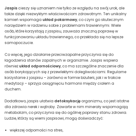
Jaspis
cieszy się uznaniem nie tylko ze względu na swój urok, ale
także dzięki niezwykłym właściwościom zdrowotnym. Ten unikalny
kamień wspomaga
układ pokarmowy
, co czyni go skutecznym
narzędziem w radzeniu sobie z problemami trawiennymi. Wiele
osób, które korzystają z jaspisu, zauważa znaczną poprawę w
funkcjonowaniu układu trawiennego, co przekłada się na lepsze
samopoczucie.
Co więcej, jego działanie przeciwzapalne przyczynia się do
łagodzenia stanów zapalnych w organizmie. Jaspis wspiera
również
układ odpornościowy
, co ma szczególne znaczenie dla
osób borykających się z przewlekłymi dolegliwościami. Regularne
korzystanie z jaspisu – zarówno w formie biżuterii, jak i w trakcie
medytacji – sprzyja osiągnięciu harmonii między ciałem a
duchem.
Dodatkowo, jaspis ułatwia
detoksykację
organizmu, co jest istotne
dla zdrowia nerek i wątroby. Zawarte w nim minerały wspomagają
metabolizm, co przyczynia się do ogólnej poprawy stanu zdrowia.
Ludzie, którzy są wierni jaspisowi, mogą doświadczyć:
większej odporności na stres,