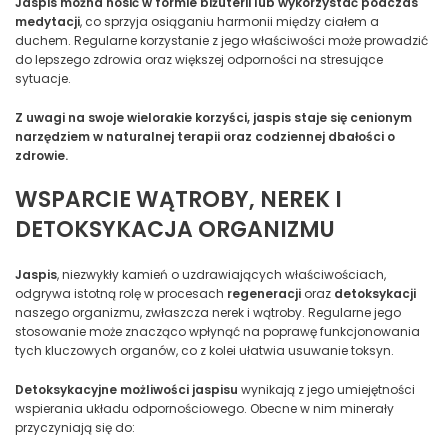
Jaspis można nosić w formie biżuterii lub wykorzystać podczas
medytacji
, co sprzyja osiąganiu harmonii między ciałem a
duchem. Regularne korzystanie z jego właściwości może prowadzić
do lepszego zdrowia oraz większej odporności na stresujące
sytuacje.
Z uwagi na swoje wielorakie korzyści, jaspis staje się cenionym
narzędziem w naturalnej terapii oraz codziennej dbałości o
zdrowie.
WSPARCIE WĄTROBY, NEREK I
DETOKSYKACJA ORGANIZMU
Jaspis
, niezwykły kamień o uzdrawiających właściwościach,
odgrywa istotną rolę w procesach
regeneracji
oraz
detoksykacji
naszego organizmu, zwłaszcza nerek i wątroby. Regularne jego
stosowanie może znacząco wpłynąć na poprawę funkcjonowania
tych kluczowych organów, co z kolei ułatwia usuwanie toksyn.
Detoksykacyjne możliwości jaspisu
wynikają z jego umiejętności
wspierania układu odpornościowego. Obecne w nim minerały
przyczyniają się do: