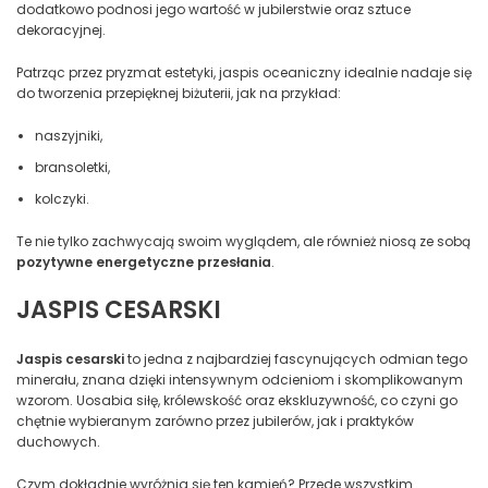
dodatkowo podnosi jego wartość w jubilerstwie oraz sztuce
dekoracyjnej.
Patrząc przez pryzmat estetyki, jaspis oceaniczny idealnie nadaje się
do tworzenia przepięknej biżuterii, jak na przykład:
naszyjniki,
bransoletki,
kolczyki.
Te nie tylko zachwycają swoim wyglądem, ale również niosą ze sobą
pozytywne energetyczne przesłania
.
JASPIS CESARSKI
Jaspis cesarski
to jedna z najbardziej fascynujących odmian tego
minerału, znana dzięki intensywnym odcieniom i skomplikowanym
wzorom. Uosabia siłę, królewskość oraz ekskluzywność, co czyni go
chętnie wybieranym zarówno przez jubilerów, jak i praktyków
duchowych.
Czym dokładnie wyróżnia się ten kamień? Przede wszystkim