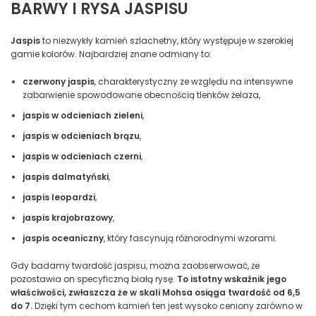
BARWY I RYSA JASPISU
Jaspis
to niezwykły kamień szlachetny, który występuje w szerokiej
gamie kolorów. Najbardziej znane odmiany to:
czerwony jaspis
, charakterystyczny ze względu na intensywne
zabarwienie spowodowane obecnością tlenków żelaza,
jaspis w odcieniach zieleni
,
jaspis w odcieniach brązu
,
jaspis w odcieniach czerni
,
jaspis dalmatyński
,
jaspis leopardzi
,
jaspis krajobrazowy
,
jaspis oceaniczny
, który fascynują różnorodnymi wzorami.
Gdy badamy twardość jaspisu, można zaobserwować, że
pozostawia on specyficzną białą rysę.
To istotny wskaźnik jego
właściwości, zwłaszcza że w skali Mohsa osiąga twardość od 6,5
do 7.
Dzięki tym cechom kamień ten jest wysoko ceniony zarówno w