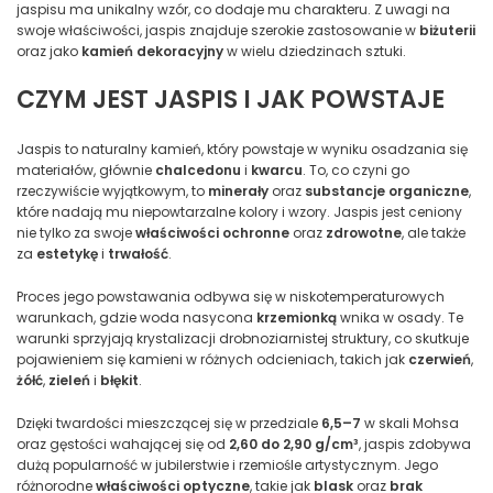
jaspisu ma unikalny wzór, co dodaje mu charakteru. Z uwagi na
swoje właściwości, jaspis znajduje szerokie zastosowanie w
biżuterii
oraz jako
kamień dekoracyjny
w wielu dziedzinach sztuki.
CZYM JEST JASPIS I JAK POWSTAJE
Jaspis to naturalny kamień, który powstaje w wyniku osadzania się
materiałów, głównie
chalcedonu
i
kwarcu
. To, co czyni go
rzeczywiście wyjątkowym, to
minerały
oraz
substancje organiczne
,
które nadają mu niepowtarzalne kolory i wzory. Jaspis jest ceniony
nie tylko za swoje
właściwości ochronne
oraz
zdrowotne
, ale także
za
estetykę
i
trwałość
.
Proces jego powstawania odbywa się w niskotemperaturowych
warunkach, gdzie woda nasycona
krzemionką
wnika w osady. Te
warunki sprzyjają krystalizacji drobnoziarnistej struktury, co skutkuje
pojawieniem się kamieni w różnych odcieniach, takich jak
czerwień
,
żółć
,
zieleń
i
błękit
.
Dzięki twardości mieszczącej się w przedziale
6,5–7
w skali Mohsa
oraz gęstości wahającej się od
2,60 do 2,90 g/cm³
, jaspis zdobywa
dużą popularność w jubilerstwie i rzemiośle artystycznym. Jego
różnorodne
właściwości optyczne
, takie jak
blask
oraz
brak