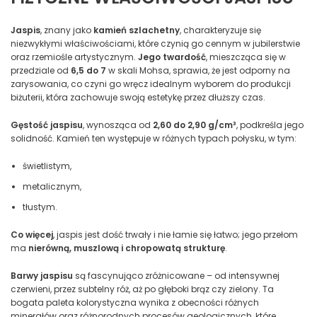
Jaspis
, znany jako
kamień szlachetny
, charakteryzuje się
niezwykłymi właściwościami, które czynią go cennym w jubilerstwie
oraz rzemiośle artystycznym.
Jego twardość
, mieszcząca się w
przedziale od
6,5 do 7
w skali Mohsa, sprawia, że jest odporny na
zarysowania, co czyni go wręcz idealnym wyborem do produkcji
biżuterii, która zachowuje swoją estetykę przez dłuższy czas.
Gęstość jaspisu
, wynosząca od
2,60 do 2,90 g/cm³
, podkreśla jego
solidność. Kamień ten występuje w różnych typach połysku, w tym:
świetlistym,
metalicznym,
tłustym.
Co więcej
, jaspis jest dość trwały i nie łamie się łatwo; jego przełom
ma
nierówną, muszlową i chropowatą strukturę
.
Barwy jaspisu
są fascynująco zróżnicowane – od intensywnej
czerwieni, przez subtelny róż, aż po głęboki brąz czy zielony. Ta
bogata paleta kolorystyczna wynika z obecności różnych
minerałów oraz różnorodnych procesów geologicznych, które