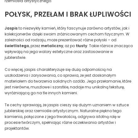
rzemiosła artystycznego.
POŁYSK, PRZEŁAM I BRAK ŁUPLIWOŚCI
Jaspis
to niezwykły kamień, który fascynuje zarówno artystów, jak i
kolekcjonerów dzięki swoim zróżnicowanym cechom fizycznym. W
zależności od rodzaju, może prezentować różne połyski – od
świetlistego
, przez
metaliczny
, aż po
tłusty
. Takie różnice znacząco
wpływają na jego walory estetyczne oraz zastosowanie w
jubilerstwie.
Co więcej, jaspis charakteryzuje się dużą odpornością na
uszkodzenia i zarysowania, co sprawia, że jest doskonałym
materiałem do tworzenia solidnych ozdób. Jego przełamanie, które
jest nierówne, muszlowe i szorstkie, nadaje mu unikalną teksturę,
wyróżniającą go na tle innych kamieni.
Te cechy sprawiają, że jaspis cieszy się dużym uznaniem w sztuce
jubilerskiej oraz rzemiośle artystycznym. Naturalne piękno tego
kamienia, połączone z jego trwałością, odgrywa istotną rolę w
procesie twórczym, spełniając różne oczekiwania artystów i
projektantów.