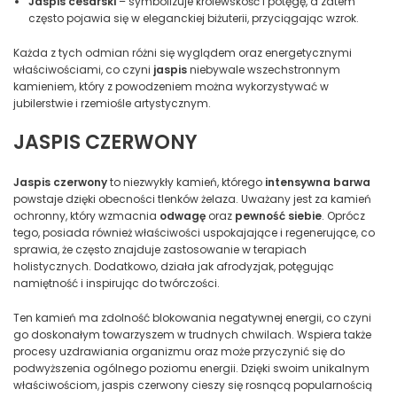
Jaspis cesarski
– symbolizuje królewskość i potęgę, a zatem
często pojawia się w eleganckiej biżuterii, przyciągając wzrok.
Każda z tych odmian różni się wyglądem oraz energetycznymi
właściwościami, co czyni
jaspis
niebywale wszechstronnym
kamieniem, który z powodzeniem można wykorzystywać w
jubilerstwie i rzemiośle artystycznym.
JASPIS CZERWONY
Jaspis czerwony
to niezwykły kamień, którego
intensywna barwa
powstaje dzięki obecności tlenków żelaza. Uważany jest za kamień
ochronny, który wzmacnia
odwagę
oraz
pewność siebie
. Oprócz
tego, posiada również właściwości uspokajające i regenerujące, co
sprawia, że często znajduje zastosowanie w terapiach
holistycznych. Dodatkowo, działa jak afrodyzjak, potęgując
namiętność i inspirując do twórczości.
Ten kamień ma zdolność blokowania negatywnej energii, co czyni
go doskonałym towarzyszem w trudnych chwilach. Wspiera także
procesy uzdrawiania organizmu oraz może przyczynić się do
podwyższenia ogólnego poziomu energii. Dzięki swoim unikalnym
właściwościom, jaspis czerwony cieszy się rosnącą popularnością