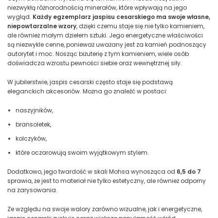
niezwykłą różnorodnością minerałów, które wpływają na jego
wygląd.
Każdy egzemplarz jaspisu cesarskiego ma swoje własne,
niepowtarzalne wzory
, dzięki czemu staje się nie tylko kamieniem,
ale również małym dziełem sztuki. Jego energetyczne właściwości
są niezwykle cenne, ponieważ uważany jest za kamień podnoszący
autorytet i moc. Nosząc biżuterię z tym kamieniem, wiele osób
doświadcza wzrostu pewności siebie oraz wewnętrznej siły.
W jubilerstwie, jaspis cesarski często staje się podstawą
eleganckich akcesoriów. Można go znaleźć w postaci:
naszyjników,
bransoletek,
kolczyków,
które oczarowują swoim wyjątkowym stylem.
Dodatkowo, jego twardość w skali Mohsa wynosząca od
6,5 do 7
sprawia, że jest to materiał nie tylko estetyczny, ale również odporny
na zarysowania.
Ze względu na swoje walory zarówno wizualne, jak i energetyczne,