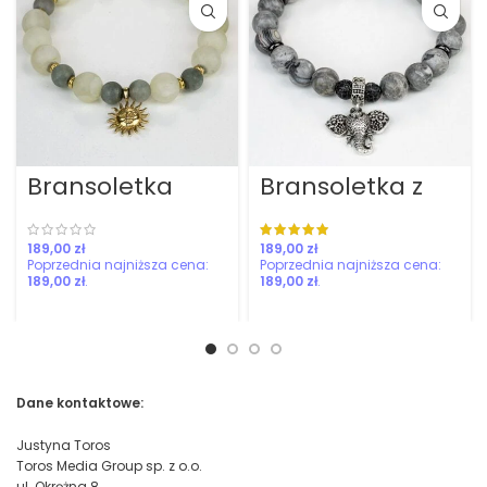
Bransoletka
Bransoletka z
bizneswoman
jaspisem
szarym
zł
zł
189,00
zł
189,00
zł
Dane kontaktowe:
Justyna Toros
Toros Media Group sp. z o.o.
ul. Okrężna 8