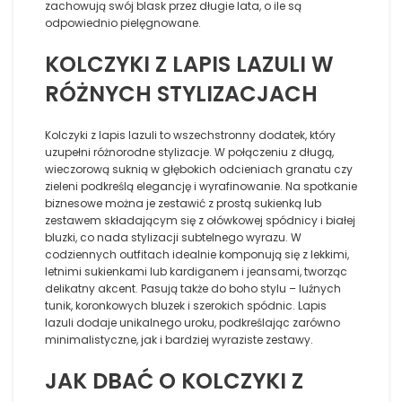
zachowują swój blask przez długie lata, o ile są
odpowiednio pielęgnowane.
KOLCZYKI Z LAPIS LAZULI W
RÓŻNYCH STYLIZACJACH
Kolczyki z lapis lazuli to wszechstronny dodatek, który
uzupełni różnorodne stylizacje. W połączeniu z długą,
wieczorową suknią w głębokich odcieniach granatu czy
zieleni podkreślą elegancję i wyrafinowanie. Na spotkanie
biznesowe można je zestawić z prostą sukienką lub
zestawem składającym się z ołówkowej spódnicy i białej
bluzki, co nada stylizacji subtelnego wyrazu. W
codziennych outfitach idealnie komponują się z lekkimi,
letnimi sukienkami lub kardiganem i jeansami, tworząc
delikatny akcent. Pasują także do boho stylu – luźnych
tunik, koronkowych bluzek i szerokich spódnic. Lapis
lazuli dodaje unikalnego uroku, podkreślając zarówno
minimalistyczne, jak i bardziej wyraziste zestawy.
JAK DBAĆ O KOLCZYKI Z