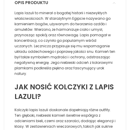
OPIS PRODUKTU
Lapis lazuli to minerał o bogatej historii i niezwykłych
właściwościach. W starożytnym Egipcie nazywano go
kamieniem bogów, używanym do tworzenia ozdób i
amuletów. Wierzono, że harmonizuje ciało i umysł,
przynosząc spokój oraz równowagę. Lapis pomagał w
koncentracji, co czyniło go popularnym wśród
uczonych. Leczniczo przypisuje się mu wspomaganie
układu oddechowego i poprawę jakości snu. Kamień ten
był także symbolem mądrości i ochrony, odstraszając
negatywną energię. Jego niebieski odcień z kolorowymi
plamkami podkreśla piękno oraz fascynujący urok
natury.
JAK NOSIĆ KOLCZYKI Z LAPIS
LAZULI?
Kolczyki lapis lazuli doskonale dopełniają różne outfity.
Ten głęboki, niebieski kamień świetnie współgra z
odcieniami bieli, czerni oraz szarości, dodając elegancji i
klasy. W zestawieniach wieczorowych, takich jak suknie