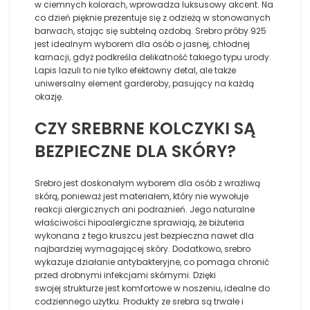
w ciemnych kolorach, wprowadza luksusowy akcent. Na
co dzień pięknie prezentuje się z odzieżą w stonowanych
barwach, stając się subtelną ozdobą. Srebro próby 925
jest idealnym wyborem dla osób o jasnej, chłodnej
karnacji, gdyż podkreśla delikatność takiego typu urody.
Lapis lazuli to nie tylko efektowny detal, ale także
uniwersalny element garderoby, pasujący na każdą
okazję.
CZY SREBRNE KOLCZYKI SĄ
BEZPIECZNE DLA SKÓRY?
Srebro jest doskonałym wyborem dla osób z wrażliwą
skórą, ponieważ jest materiałem, który nie wywołuje
reakcji alergicznych ani podrażnień. Jego naturalne
właściwości hipoalergiczne sprawiają, że biżuteria
wykonana z tego kruszcu jest bezpieczna nawet dla
najbardziej wymagającej skóry. Dodatkowo, srebro
wykazuje działanie antybakteryjne, co pomaga chronić
przed drobnymi infekcjami skórnymi. Dzięki
swojej strukturze jest komfortowe w noszeniu, idealne do
codziennego użytku. Produkty ze srebra są trwałe i