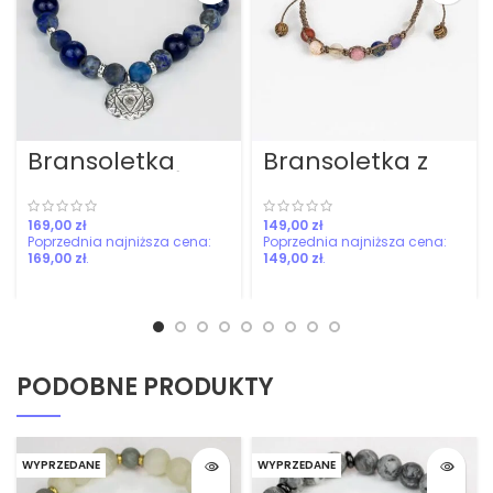
Bransoletka
Bransoletka z
czakra gardła
kamieni czakr
ręcznie pleciona
zł
zł
169,00
zł
149,00
zł
PODOBNE PRODUKTY
WYPRZEDANE
WYPRZEDANE