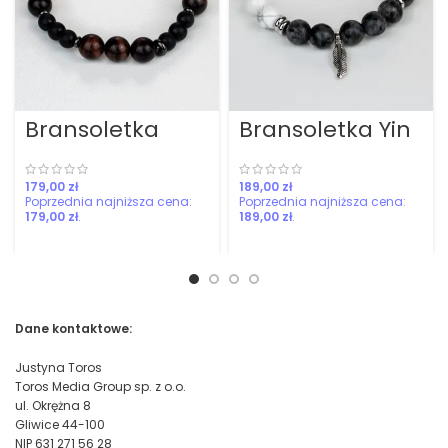
Bransoletka
Bransoletka Yin
mocy dla
Yang
mężczyzny
zł
zł
179,00
zł
189,00
zł
Dane kontaktowe:
Justyna Toros
Toros Media Group sp. z o.o.
ul. Okrężna 8
Gliwice 44-100
NIP 631 271 56 28