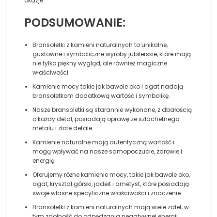
okazje.
PODSUMOWANIE:
Bransoletki z kamieni naturalnych to unikalne,
gustowne i symboliczne wyroby jubilerskie, które mają
nie tylko piękny wygląd, ale również magiczne
właściwości.
Kamienie mocy takie jak bawole oko i agat nadają
bransoletkom dodatkową wartość i symbolikę.
Nasze bransoletki są starannie wykonane, z dbałością
o każdy detal, posiadają oprawę ze szlachetnego
metalu i złote detale.
Kamienie naturalne mają autentyczną wartość i
mogą wpływać na nasze samopoczucie, zdrowie i
energię.
Oferujemy różne kamienie mocy, takie jak bawole oko,
agat, kryształ górski, jadeit i ametyst, które posiadają
swoje własne specyficzne właściwości i znaczenie.
Bransoletki z kamieni naturalnych mają wiele zalet, w
tym zdolność do odpędzania negatywnej energii,