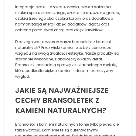
Integracja czakr – czakra korzenia, czakra sakralna,
czakra splotu słonecznego, czakra serca, czakra gardła,
czakra trzeciego oka, czakra korony oraz dodatkowa
harmonizacja energii dzięki dodatkowi agatu oraz
ochrona przed złymi energiami dzięki larvikitowi.
Dlaczego warto wybrać nasze bransoletki z kamieni
naturalnych? Przez wieki kamienie te były cenione ze
względu na swoją trwałość i estetykę. Nasze produkty są
starannie wykonane, z dbałością o każdy detal.
Bransoletki posiadają oprawę ze szlachetnego metalu,
która podkreśla piękno kamieni i daje im ekskluzywny
wygląd.
JAKIE SĄ NAJWAŻNIEJSZE
CECHY BRANSOLETEK Z
KAMIENI NATURALNYCH?
Bransoletki z kamieni naturalnych to nie tylko piękno, ale
także wartość. Kamienie te są autentycznymi,
naturalnymi skarbami natury. Każdy kamień posiada