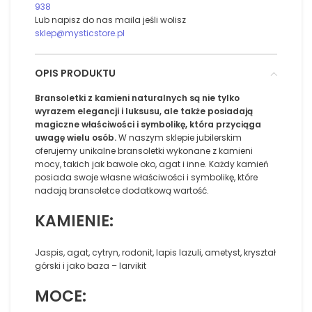
938
Lub napisz do nas maila jeśli wolisz
sklep@mysticstore.pl
OPIS PRODUKTU
Bransoletki z kamieni naturalnych są nie tylko
wyrazem elegancji i luksusu, ale także posiadają
magiczne właściwości i symbolikę, która przyciąga
uwagę wielu osób.
W naszym sklepie jubilerskim
oferujemy unikalne bransoletki wykonane z kamieni
mocy, takich jak bawole oko, agat i inne. Każdy kamień
posiada swoje własne właściwości i symbolikę, które
nadają bransoletce dodatkową wartość.
KAMIENIE:
Jaspis, agat, cytryn, rodonit, lapis lazuli, ametyst, kryształ
górski i jako baza – larvikit
MOCE: