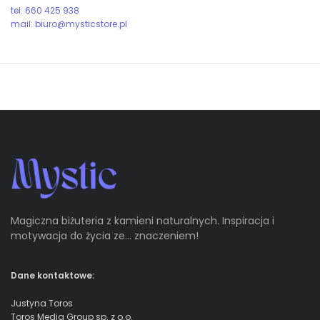
tel: 660 425 938
mail: biuro@mysticstore.pl
Magiczna biżuteria z kamieni naturalnych. Inspiracja i
motywacja do życia ze… znaczeniem!
Dane kontaktowe:
Justyna Toros
Toros Media Group sp. z o.o.