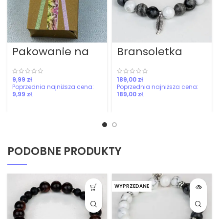
Pakowanie na
Bransoletka
prezent!
mocy z
howlitem,
jaspisem i
zł
zł
larvikitem
9,99
zł
189,00
zł
PODOBNE PRODUKTY
WYPRZEDANE