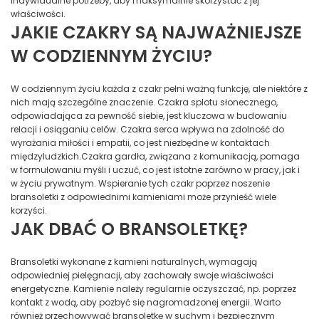
indywidualne potrzeby, aby maksymalnie skorzystać z jej
właściwości.
JAKIE CZAKRY SĄ NAJWAŻNIEJSZE
W CODZIENNYM ŻYCIU?
W codziennym życiu każda z czakr pełni ważną funkcję, ale niektóre z
nich mają szczególne znaczenie. Czakra splotu słonecznego,
odpowiadająca za pewność siebie, jest kluczowa w budowaniu
relacji i osiąganiu celów. Czakra serca wpływa na zdolność do
wyrażania miłości i empatii, co jest niezbędne w kontaktach
międzyludzkich.Czakra gardła, związana z komunikacją, pomaga
w formułowaniu myśli i uczuć, co jest istotne zarówno w pracy, jak i
w życiu prywatnym. Wspieranie tych czakr poprzez noszenie
bransoletki z odpowiednimi kamieniami może przynieść wiele
korzyści.
JAK DBAĆ O BRANSOLETKĘ?
Bransoletki wykonane z kamieni naturalnych, wymagają
odpowiedniej pielęgnacji, aby zachowały swoje właściwości
energetyczne. Kamienie należy regularnie oczyszczać, np. poprzez
kontakt z wodą, aby pozbyć się nagromadzonej energii. Warto
również przechowywać bransoletkę w suchym i bezpiecznym