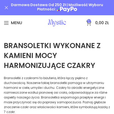
Darmowa Dostawa Od 250 Zł | Możliwość Wyboru
Płatności:
0
MENU
0,00
ZŁ
BRANSOLETKI WYKONANE Z
KAMIENI MOCY
HARMONIZUJĄCE CZAKRY
Bransoletki z czakrami to biżuteria, która łączy piękno z
duchowością. Noszenie takiej bransoletki pomaga w utrzymaniu
harmonii w ciele, umyśle i duchu. Czakry to ośrodki energetyczne
rozmieszczone wzdłuż pionowej osi ciała, odpowiadające za różne
aspekty naszego życia. Bransoletka wspomaga przepływ energii i
może przyczyniać się do poprawy samopoczucia. Poznaj głębsze
znaczenie czakr oraz właściwości kamieni, które symbolizują każdą z
7 czakr.