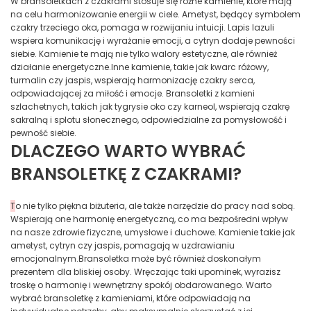
W bransoletkach z czakrami stosuje się różne kamienie, które mają
na celu harmonizowanie energii w ciele. Ametyst, będący symbolem
czakry trzeciego oka, pomaga w rozwijaniu intuicji. Lapis lazuli
wspiera komunikację i wyrażanie emocji, a cytryn dodaje pewności
siebie. Kamienie te mają nie tylko walory estetyczne, ale również
działanie energetyczne.Inne kamienie, takie jak kwarc różowy,
turmalin czy jaspis, wspierają harmonizację czakry serca,
odpowiadającej za miłość i emocje. Bransoletki z kamieni
szlachetnych, takich jak tygrysie oko czy karneol, wspierają czakrę
sakralną i splotu słonecznego, odpowiedzialne za pomysłowość i
pewność siebie.
DLACZEGO WARTO WYBRAĆ
BRANSOLETKĘ Z CZAKRAMI?
T
o nie tylko piękna biżuteria, ale także narzędzie do pracy nad sobą.
Wspierają one harmonię energetyczną, co ma bezpośredni wpływ
na nasze zdrowie fizyczne, umysłowe i duchowe. Kamienie takie jak
ametyst, cytryn czy jaspis, pomagają w uzdrawianiu
emocjonalnym.Bransoletka może być również doskonałym
prezentem dla bliskiej osoby. Wręczając taki upominek, wyrazisz
troskę o harmonię i wewnętrzny spokój obdarowanego. Warto
wybrać bransoletkę z kamieniami, które odpowiadają na