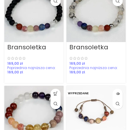
Bransoletka
Bransoletka
czakr mała z
mała z
agatem
czakrami z
czarnym
agatem matrix
zł
zł
169,00
zł
169,00
zł
WYPRZEDANE