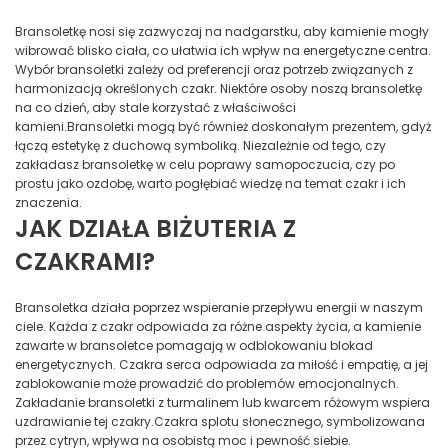
Bransoletkę nosi się zazwyczaj na nadgarstku, aby kamienie mogły
wibrować blisko ciała, co ułatwia ich wpływ na energetyczne centra.
Wybór bransoletki zależy od preferencji oraz potrzeb związanych z
harmonizacją określonych czakr. Niektóre osoby noszą bransoletkę
na co dzień, aby stale korzystać z właściwości
kamieni.Bransoletki mogą być również doskonałym prezentem, gdyż
łączą estetykę z duchową symboliką. Niezależnie od tego, czy
zakładasz bransoletkę w celu poprawy samopoczucia, czy po
prostu jako ozdobę, warto pogłębiać wiedzę na temat czakr i ich
znaczenia.
JAK DZIAŁA BIŻUTERIA Z
CZAKRAMI?
Bransoletka działa poprzez wspieranie przepływu energii w naszym
ciele. Każda z czakr odpowiada za różne aspekty życia, a kamienie
zawarte w bransoletce pomagają w odblokowaniu blokad
energetycznych. Czakra serca odpowiada za miłość i empatię, a jej
zablokowanie może prowadzić do problemów emocjonalnych.
Zakładanie bransoletki z turmalinem lub kwarcem różowym wspiera
uzdrawianie tej czakry.Czakra splotu słonecznego, symbolizowana
przez cytryn, wpływa na osobistą moc i pewność siebie.