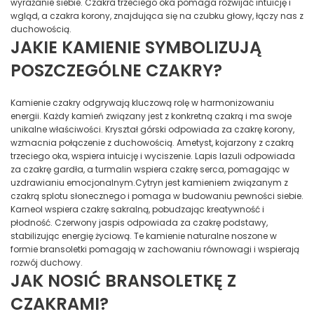
wyrażanie siebie. Czakra trzeciego oka pomaga rozwijać intuicję i
wgląd, a czakra korony, znajdująca się na czubku głowy, łączy nas z
duchowością.
JAKIE KAMIENIE SYMBOLIZUJĄ
POSZCZEGÓLNE CZAKRY?
Kamienie czakry odgrywają kluczową rolę w harmonizowaniu
energii. Każdy kamień związany jest z konkretną czakrą i ma swoje
unikalne właściwości. Kryształ górski odpowiada za czakrę korony,
wzmacnia połączenie z duchowością. Ametyst, kojarzony z czakrą
trzeciego oka, wspiera intuicję i wyciszenie. Lapis lazuli odpowiada
za czakrę gardła, a turmalin wspiera czakrę serca, pomagając w
uzdrawianiu emocjonalnym.Cytryn jest kamieniem związanym z
czakrą splotu słonecznego i pomaga w budowaniu pewności siebie.
Karneol wspiera czakrę sakralną, pobudzając kreatywność i
płodność. Czerwony jaspis odpowiada za czakrę podstawy,
stabilizując energię życiową. Te kamienie naturalne noszone w
formie bransoletki pomagają w zachowaniu równowagi i wspierają
rozwój duchowy.
JAK NOSIĆ BRANSOLETKĘ Z
CZAKRAMI?