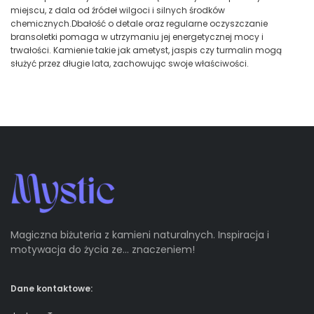
miejscu, z dala od źródeł wilgoci i silnych środków
chemicznych.Dbałość o detale oraz regularne oczyszczanie
bransoletki pomaga w utrzymaniu jej energetycznej mocy i
trwałości. Kamienie takie jak ametyst, jaspis czy turmalin mogą
służyć przez długie lata, zachowując swoje właściwości.
Magiczna biżuteria z kamieni naturalnych. Inspiracja i
motywacja do życia ze… znaczeniem!
Dane kontaktowe: