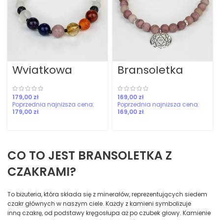
Wyjątkowa
Bransoletka
Bransoletka z
Czakra Serca
czakrami
zł
zł
179,00
zł
169,00
zł
CO TO JEST BRANSOLETKA Z
CZAKRAMI?
To biżuteria, która składa się z minerałów, reprezentujących siedem
czakr głównych w naszym ciele. Każdy z kamieni symbolizuje
inną czakrę, od podstawy kręgosłupa aż po czubek głowy. Kamienie