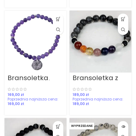
Bransoletka
Bransoletka z
czakra trzeciego
kamieniami
oka
czakr i
larvikitem
zł
zł
169,00
zł
189,00
zł
WYPRZEDANE