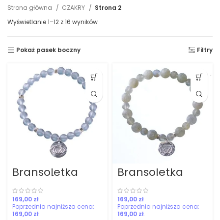
Strona główna
CZAKRY
Strona 2
Posortowane
Wyświetlanie 1–12 z 16 wyników
według
najnowszych
Pokaż pasek boczny
Filtry
Bransoletka
Bransoletka
czakra korony
czakra splotu
słonecznego
zł
zł
169,00
zł
169,00
zł