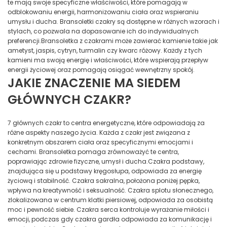
te mają swoje specyficzne właściwości, które pomagają w
odblokowaniu energii, harmonizowaniu ciała oraz wspieraniu
umysłu i ducha. Bransoletki czakry są dostępne w różnych wzorach i
stylach, co pozwala na dopasowanie ich do indywidualnych
preferencji.Bransoletka z czakrami może zawierać kamienie takie jak
ametyst, jaspis, cytryn, turmalin czy kwarc różowy. Każdy z tych
kamieni ma swoją energię i właściwości, które wspierają przepływ
energii życiowej oraz pomagają osiągać wewnętrzny spokój.
JAKIE ZNACZENIE MA SIEDEM
GŁÓWNYCH CZAKR?
7 głównych czakr to centra energetyczne, które odpowiadają za
różne aspekty naszego życia. Każda z czakr jest związana z
konkretnym obszarem ciała oraz specyficznymi emocjami i
cechami. Bransoletka pomaga zrównoważyć te centra,
poprawiając zdrowie fizyczne, umysł i ducha.Czakra podstawy,
znajdująca się u podstawy kręgosłupa, odpowiada za energię
życiową i stabilność. Czakra sakralna, położona poniżej pępka,
wpływa na kreatywność i seksualność. Czakra splotu słonecznego,
zlokalizowana w centrum klatki piersiowej, odpowiada za osobistą
moc i pewność siebie. Czakra serca kontroluje wyrażanie miłości i
emocji, podczas gdy czakra gardła odpowiada za komunikację i