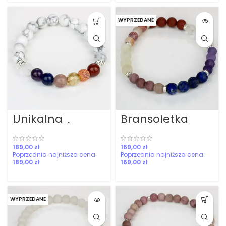
WYPRZEDANE
Unikalna
Bransoletka
bransoletka z
harmonizująca
czakrami
czakry mała
zł
zł
189,00
zł
169,00
zł
WYPRZEDANE