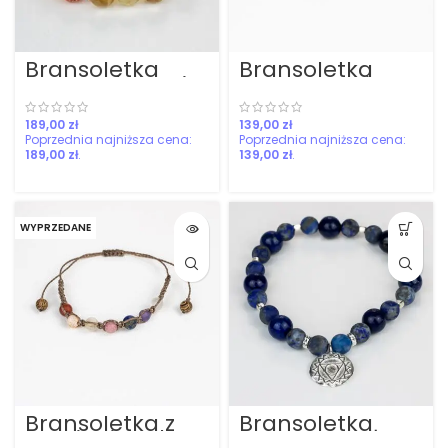
Bransoletka
Bransoletka
czakr z dużymi
czakr ręcznie
kamieniami
pleciona
zł
zł
189,00
zł
139,00
zł
WYPRZEDANE
Bransoletka z
Bransoletka
kamieni czakr
czakra gardła