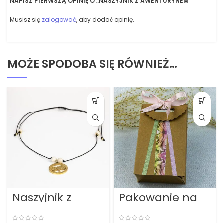
NAPISZ PIERWSZĄ OPINIĘ O „NASZYJNIK Z AWENTURYNEM”
Musisz się
zalogować
, aby dodać opinię.
MOŻE SPODOBA SIĘ RÓWNIEŻ…
Naszyjnik z
Pakowanie na
ważką i
prezent!
kamieniem