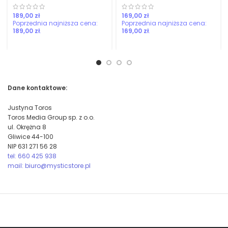
zł
zł
189,00
zł
169,00
zł
Dane kontaktowe:
Justyna Toros
Toros Media Group sp. z o.o.
ul. Okrężna 8
Gliwice 44-100
NIP 631 271 56 28
tel: 660 425 938
mail: biuro@mysticstore.pl