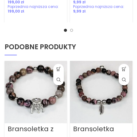
rzecznym
zł
zł
199,00
zł
9,99
zł
PODOBNE PRODUKTY
Bransoletka z
Bransoletka
rodonitem
radości