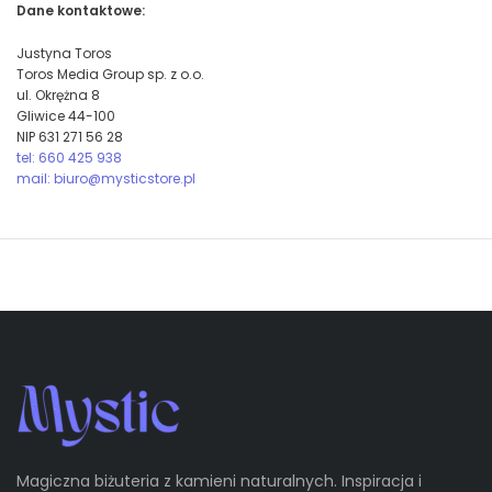
Dane kontaktowe:
Justyna Toros
Toros Media Group sp. z o.o.
ul. Okrężna 8
Gliwice 44-100
NIP 631 271 56 28
tel: 660 425 938
mail: biuro@mysticstore.pl
Magiczna biżuteria z kamieni naturalnych. Inspiracja i