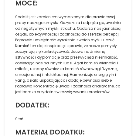
MOCE:
Sodalit jest kamieniem wymarzonym dla prawidłowej
pracy naszego umysłu. Oczyszcza i odpręża go, uwalnia
od negatywnych myśli i strachu. Obdarza nas jasnością
osądu, obiektywnością i zdolnością do szerszej percepcji.
Poprawia umiejętność wyrażenia swoich myśli i uczuć.
Kamień ten daje inspirację i sprawia, że nasze pomysły
zaczynają się konkretyzować. Usuwa nadmierną
sztywność i dyplomację oraz przezwycięża nieśmiałość,
otwierając nas na innych ludzi. Agat kamień wierności i
miłości, uznany również za kamień równowagi fizycznej,
emocjonalnej i intelektualnej. Harmonizuje energię yin i
yang, działa uspokajająco i dodaje pewności siebie.
Poprawia koncentrację uwagi i zdolności analityczne, co
jest bardzo przydatne w rozwiązywaniu problemów.
DODATEK:
Słoń
MATERIAŁ DODATKU: