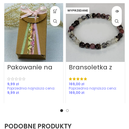
WYPRZEDANE
Pakowanie na
Bransoletka z
prezent!
rodonitem i
agatem
zł
zł
9,99
zł
169,00
zł
PODOBNE PRODUKTY