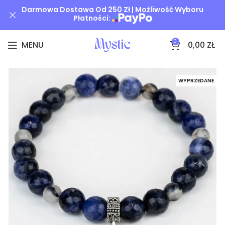
Darmowa Dostawa Od 250 Zł | Możliwość Wyboru
Płatności:
0
MENU
0,00
ZŁ
WYPRZEDANE