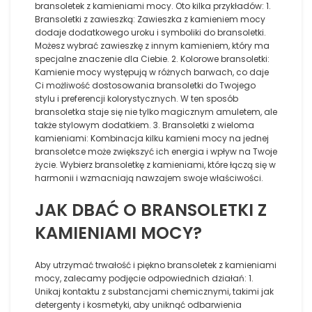
bransoletek z kamieniami mocy. Oto kilka przykładów: 1.
Bransoletki z zawieszką: Zawieszka z kamieniem mocy
dodaje dodatkowego uroku i symboliki do bransoletki.
Możesz wybrać zawieszkę z innym kamieniem, który ma
specjalne znaczenie dla Ciebie. 2. Kolorowe bransoletki:
Kamienie mocy występują w różnych barwach, co daje
Ci możliwość dostosowania bransoletki do Twojego
stylu i preferencji kolorystycznych. W ten sposób
bransoletka staje się nie tylko magicznym amuletem, ale
także stylowym dodatkiem. 3. Bransoletki z wieloma
kamieniami: Kombinacja kilku kamieni mocy na jednej
bransoletce może zwiększyć ich energia i wpływ na Twoje
życie. Wybierz bransoletkę z kamieniami, które łączą się w
harmonii i wzmacniają nawzajem swoje właściwości.
JAK DBAĆ O BRANSOLETKI Z
KAMIENIAMI MOCY?
Aby utrzymać trwałość i piękno bransoletek z kamieniami
mocy, zalecamy podjęcie odpowiednich działań: 1.
Unikaj kontaktu z substancjami chemicznymi, takimi jak
detergenty i kosmetyki, aby uniknąć odbarwienia