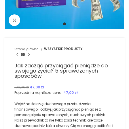
Kliknij, aby powiększyć
Strona główna
WSZYSTKIE PRODUKTY
Jak zacząć przyciągać pieniądze do
swojego życia? 5 sprawdzonych
sposobów
Pierwotna
Aktualna
199,00
zł
47,00
zł
cena
cena
Poprzednia najniższa cena:
47,00
zł
.
wynosiła:
wynosi:
199,00 zł.
47,00 zł.
Wejdź na ścieżkę duchowego przebudzenia
finansowego i odkryj, jak przyciągnąć pieniądze z
pomocą pięciu sprawdzonych, duchowych praktyk.
Nasz przewodnik to nie tylko zbiór technik, ale także
duchowa podróż, która otworzy Cię na energię obfitości i