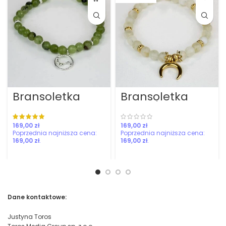
Bransoletka
Bransoletka
Baran
obfitości z
konstelacja
cytrynem
zł
zł
169,00
zł
169,00
zł
Dane kontaktowe:
Justyna Toros