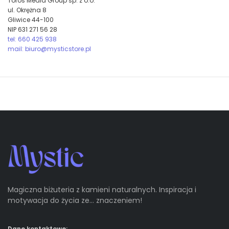
Toros Media Group sp. z o.o.
ul. Okrężna 8
Gliwice 44-100
NIP 631 271 56 28
tel: 660 425 938
mail: biuro@mysticstore.pl
Magiczna biżuteria z kamieni naturalnych. Inspiracja i
motywacja do życia ze… znaczeniem!
Dane kontaktowe: