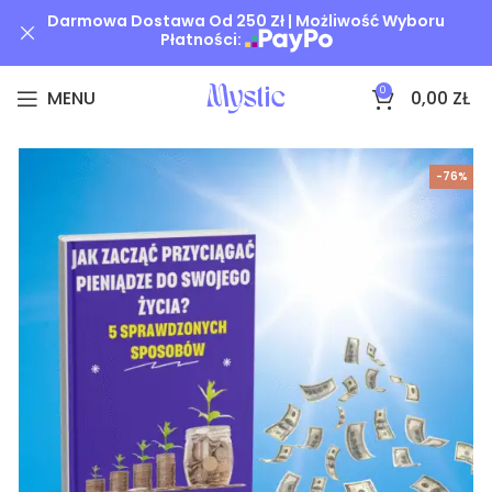
Darmowa Dostawa Od 250 Zł | Możliwość Wyboru
Płatności:
0
MENU
0,00
ZŁ
-76%