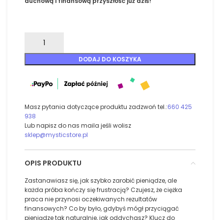
duchową i finansową przyszłość już dziś!
DODAJ DO KOSZYKA
Masz pytania dotyczące produktu zadzwoń tel.:
660 425
938
Lub napisz do nas maila jeśli wolisz
sklep@mysticstore.pl
OPIS PRODUKTU
Zastanawiasz się, jak szybko zarobić pieniądze, ale
każda próba kończy się frustracją? Czujesz, że ciężka
praca nie przynosi oczekiwanych rezultatów
finansowych? Co by było, gdybyś mógł przyciągać
pieniądze tak naturalnie, jak oddychasz? Klucz do