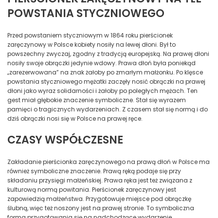
POWSTANIA STYCZNIOWEGO
Przed powstaniem styczniowym w 1864 roku pierścionek
zaręczynowy w Polsce kobiety nosiły na lewej dłoni. Był to
powszechny zwyczaj, zgodny z tradycją europejską. Na prawej dłoni
nosiły swoje obrączki jedynie wdowy. Prawa dłoń była poniekąd
„zarezerwowana” na znak żałoby po zmarłym małżonku. Po klęsce
powstania styczniowego mężatki zaczęły nosić obrączki na prawej
dłoni jako wyraz solidarności i żałoby po poległych mężach. Ten
gest miał głębokie znaczenie symboliczne. Stał się wyrazem
pamięci o tragicznych wydarzeniach. Z czasem stał się normą i do
dziś obrączki nosi się w Polsce na prawej ręce.
CZASY WSPÓŁCZESNE
Zakładanie pierścionka zaręczynowego na prawą dłoń w Polsce ma
również symboliczne znaczenie. Prawą ręką podaje się przy
składaniu przysięgi małżeńskiej. Prawa ręka jest też związana z
kulturową normą powitania. Pierścionek zaręczynowy jest
zapowiedzią małżeństwa. Przygotowuje miejsce pod obrączkę
ślubną, więc też noszony jest na prawej stronie. To symboliczna
forma przygotowania się na nadchodzące wydarzenie.