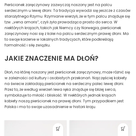
Pierścionek zaręczynowy zazwyczaj noszony jest na palcu
serdecznym u lewej dłoni. Ta tradycja wywodzi się jeszcze z czasów
starożytnego Rzymu. Rzymianie wierzyli, że w tym palcu znajduje się
tzw. „vena amoris”, czyli żyła prowadząca prosto do serca. W
niektórych krajach, takich jak Niemcy czy Norwegia, pierścionek
zaręczynowy nosi się z kolei na palcu serdecznym prawej dłoni. Ma
to swoje korzenie w lokalnych tradycjach, które podkreślają
formalność i siłę związku.
JAKIE ZNACZENIE MA DŁOŃ?
Dłoń, na której noszony jest pierścionek zaręczynowy, może różnić się
w zależności od kultury i osobistych przekonań. Najczęściej kobiety
na świecie zakładają pierścionek na serdeczny palec lewej dłoni.
Przez to, że według wierzeń lewa ręka znajduje się bliżej serca,
symbolizuje to miłość i bliskość. W niektórych jednak krajach
kobiety noszą pierścionek na prawej dłoni. Tym przypadkiem jest
Polska i ma to swoje uzasadnienie w historii kraju.