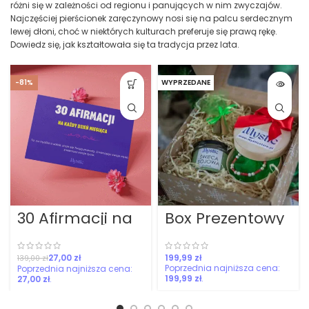
różni się w zależności od regionu i panujących w nim zwyczajów.
Najczęściej pierścionek zaręczynowy nosi się na palcu serdecznym
lewej dłoni, choć w niektórych kulturach preferuje się prawą rękę.
Dowiedz się, jak kształtowała się ta tradycja przez lata.
-81%
WYPRZEDANE
30 Afirmacji na
Box Prezentowy
Każdy Dzień
na Boże
Miesiąca
Narodzenie –
Świeca
27,00
zł
zł
139,00
zł
Zapachowa,
Bransoletka
199,99
zł
27,00
zł
Kamień
Naturalny,