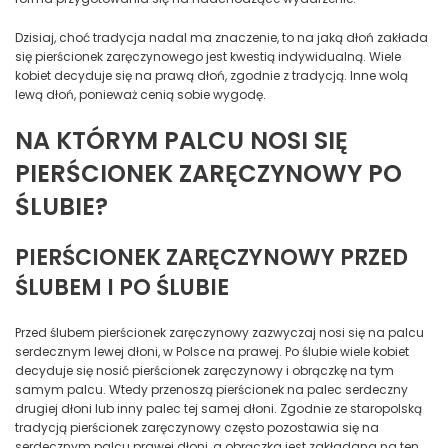
Dzisiaj, choć tradycja nadal ma znaczenie, to na jaką dłoń zakłada
się pierścionek zaręczynowego jest kwestią indywidualną. Wiele
kobiet decyduje się na prawą dłoń, zgodnie z tradycją. Inne wolą
lewą dłoń, ponieważ cenią sobie wygodę.
NA KTÓRYM PALCU NOSI SIĘ
PIERŚCIONEK ZARĘCZYNOWY PO
ŚLUBIE?
PIERŚCIONEK ZARĘCZYNOWY PRZED
ŚLUBEM I PO ŚLUBIE
Przed ślubem pierścionek zaręczynowy zazwyczaj nosi się na palcu
serdecznym lewej dłoni, w Polsce na prawej. Po ślubie wiele kobiet
decyduje się nosić pierścionek zaręczynowy i obrączkę na tym
samym palcu. Wtedy przenoszą pierścionek na palec serdeczny
drugiej dłoni lub inny palec tej samej dłoni. Zgodnie ze staropolską
tradycją pierścionek zaręczynowy często pozostawia się na
serdecznym palcu prawej dłoni, a obrączka jest zakładana na ten