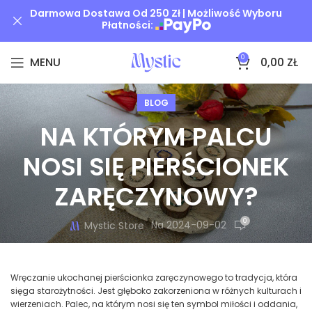
Darmowa Dostawa Od 250 Zł | Możliwość Wyboru
Płatności:
0
MENU
0,00
ZŁ
BLOG
NA KTÓRYM PALCU
NOSI SIĘ PIERŚCIONEK
ZARĘCZYNOWY?
0
Na 2024-09-02
Mystic Store
Wręczanie ukochanej pierścionka zaręczynowego to tradycja, która
sięga starożytności. Jest głęboko zakorzeniona w różnych kulturach i
wierzeniach. Palec, na którym nosi się ten symbol miłości i oddania,