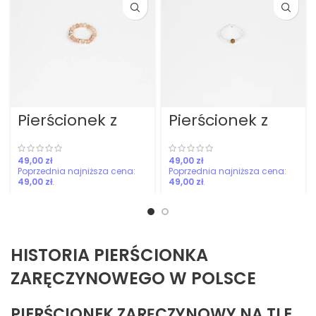
Pierścionek z
Pierścionek z
kamienia
topazu z
słonecznego
turmalinem
różowym
zł
zł
49,00
zł
49,00
zł
HISTORIA PIERŚCIONKA
ZARĘCZYNOWEGO W POLSCE
PIERŚCIONEK ZARĘCZYNOWY NA TLE